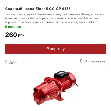
Садовый насос Einhell GC-GP 6538
Тип насоса:
садовый
•
Назначение:
водоснабжение
•
Метод установки:
поверхностный
•
Тип забора воды:
самовсасывающий
•
Материал
корпуса:
пластик
•
Глубина откачки, м:
8
•
Гарантия, месяц:
24
•
В наличии
260
руб.
В корзину
В сравнение
Избранное