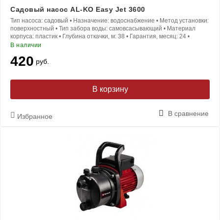
Садовый насос AL-KO Easy Jet 3600
Тип насоса:
садовый
•
Назначение:
водоснабжение
•
Метод установки:
поверхностный
•
Тип забора воды:
самовсасывающий
•
Материал
корпуса:
пластик
•
Глубина откачки, м:
38
•
Гарантия, месяц:
24
•
В наличии
420
руб.
В корзину
В сравнение
Избранное