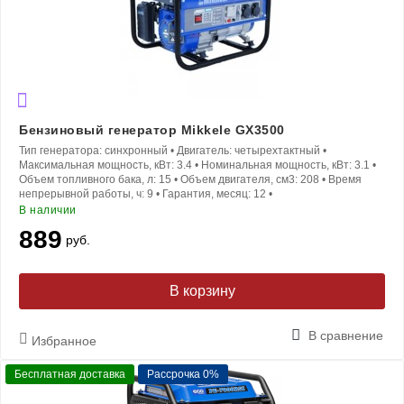
Бензиновый генератор Mikkele GX3500
Тип генератора:
синхронный
•
Двигатель:
четырехтактный
•
Максимальная мощность, кВт:
3.4
•
Номинальная мощность, кВт:
3.1
•
Объем топливного бака, л:
15
•
Объем двигателя, см3:
208
•
Время
непрерывной работы, ч:
9
•
Гарантия, месяц:
12
•
В наличии
889
руб.
В корзину
В сравнение
Избранное
Бесплатная доставка
Рассрочка 0%