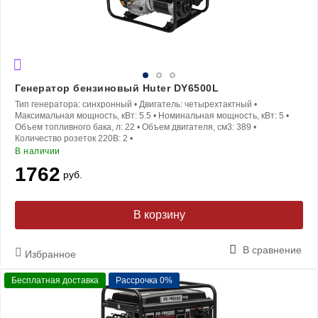
Генератор бензиновый Huter DY6500L
Тип генератора:
синхронный
•
Двигатель:
четырехтактный
•
Максимальная мощность, кВт:
5.5
•
Номинальная мощность, кВт:
5
•
Объем топливного бака, л:
22
•
Объем двигателя, см3:
389
•
Количество розеток 220В:
2
•
В наличии
1762
руб.
В корзину
В сравнение
Избранное
Бесплатная доставка
Рассрочка 0%