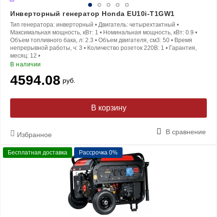
Инверторный генератор Honda EU10i-T1GW1
Тип генератора:
инверторный
•
Двигатель:
четырехтактный
•
Максимальная мощность, кВт:
1
•
Номинальная мощность, кВт:
0.9
•
Объем топливного бака, л:
2.3
•
Объем двигателя, см3:
50
•
Время
непрерывной работы, ч:
3
•
Количество розеток 220В:
1
•
Гарантия,
месяц:
12
•
В наличии
4594.08
руб.
В корзину
В сравнение
Избранное
Бесплатная доставка
Рассрочка 0%