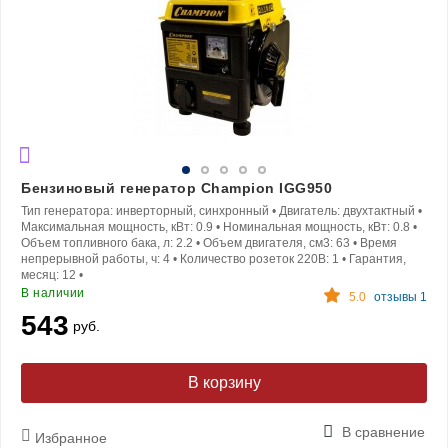
Бензиновый генератор Champion IGG950
Тип генератора:
инверторный, синхронный
•
Двигатель:
двухтактный
•
Максимальная мощность, кВт:
0.9
•
Номинальная мощность, кВт:
0.8
•
Объем топливного бака, л:
2.2
•
Объем двигателя, см3:
63
•
Время
непрерывной работы, ч:
4
•
Количество розеток 220В:
1
•
Гарантия,
месяц:
12
•
В наличии
5.0
отзывы 1
543
руб.
В корзину
В сравнение
Избранное