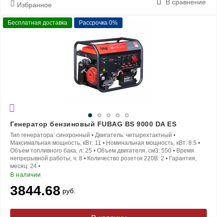
В сравнение
Избранное
Бесплатная доставка
Рассрочка 0%
Генератор бензиновый FUBAG BS 9000 DA ES
Тип генератора:
синхронный
•
Двигатель:
четырехтактный
•
Максимальная мощность, кВт:
11
•
Номинальная мощность, кВт:
8.5
•
Объем топливного бака, л:
25
•
Объем двигателя, см3:
550
•
Время
непрерывной работы, ч:
8
•
Количество розеток 220В:
2
•
Гарантия,
месяц:
24
•
В наличии
3844.68
руб.