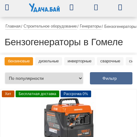
0
Главная
Строительное оборудование
Генераторы
/
/
/
Бензогенераторы
Бензогенераторы в Гомеле
бензиновые
дизельные
инверторные
сварочные
син
Фильтр
Хит
Бесплатная доставка
Рассрочка 0%