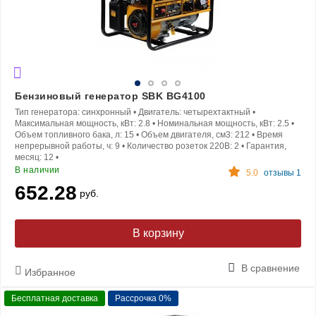
Бензиновый генератор SBK BG4100
Тип генератора:
синхронный
•
Двигатель:
четырехтактный
•
Максимальная мощность, кВт:
2.8
•
Номинальная мощность, кВт:
2.5
•
Объем топливного бака, л:
15
•
Объем двигателя, см3:
212
•
Время
непрерывной работы, ч:
9
•
Количество розеток 220В:
2
•
Гарантия,
месяц:
12
•
В наличии
5.0
отзывы 1
652.28
руб.
В корзину
В сравнение
Избранное
Бесплатная доставка
Рассрочка 0%