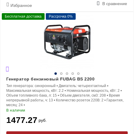
В сравнение
Избранное
Бесплатная доставка
Рассрочка 0%
Генератор бензиновый FUBAG BS 2200
Тип генератора:
синхронный
•
Двигатель:
четырехтактный
•
Максимальная мощность, кВт:
2.2
•
Номинальная мощность, кВт:
2
•
Объем топливного бака, л:
15
•
Объем двигателя, см3:
208
•
Время
непрерывной работы, ч:
13
•
Количество розеток 220В:
2
•
Гарантия,
месяц:
24
•
В наличии
1477.27
руб.