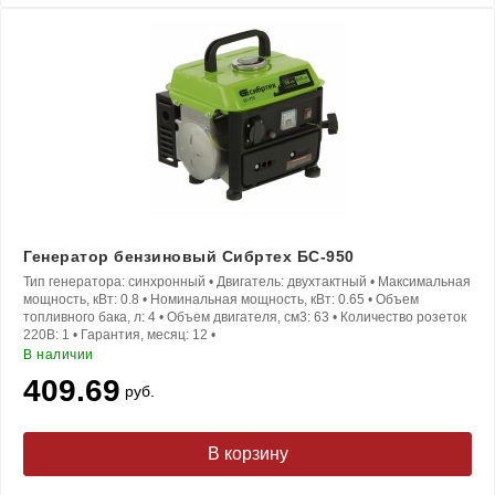
Генератор бензиновый Сибртех БС-950
Тип генератора:
синхронный
•
Двигатель:
двухтактный
•
Максимальная
мощность, кВт:
0.8
•
Номинальная мощность, кВт:
0.65
•
Объем
топливного бака, л:
4
•
Объем двигателя, см3:
63
•
Количество розеток
220В:
1
•
Гарантия, месяц:
12
•
В наличии
409.69
руб.
В корзину