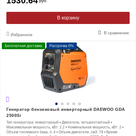
1530.64
руб.
В корзину
В сравнение
Избранное
Бесплатная доставка
Рассрочка 0%
Генератор бензиновый инверторный DAEWOO GDA
2500Si
Тип генератора:
инверторный
•
Двигатель:
четырехтактный
•
Максимальная мощность, кВт:
2.2
•
Номинальная мощность, кВт:
2
•
Объем топливного бака, л:
4
•
Объем двигателя, см3:
79
•
Время