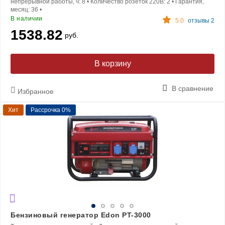
непрерывной работы, ч:
8
•
Количество розеток 220В:
2
•
Гарантия,
месяц:
36
•
В наличии
5.0
отзывы 2
1538.82
руб.
В корзину
В сравнение
Избранное
Хит
Рассрочка 0%
Бензиновый генератор Edon PT-3000