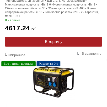
Тип генератора:
синхронный
•
Двигатель:
четырехтактный
•
Максимальная мощность, кВт:
8.6
•
Номинальная мощность, кВт:
8
•
Объем топливного бака, л:
30
•
Объем двигателя, см3:
465
•
Время
непрерывной работы, ч:
18
•
Количество розеток 220В:
2
•
Гарантия,
месяц:
36
•
В наличии
4617.24
руб.
В корзину
В сравнение
Избранное
Бесплатная доставка
Рассрочка 0%