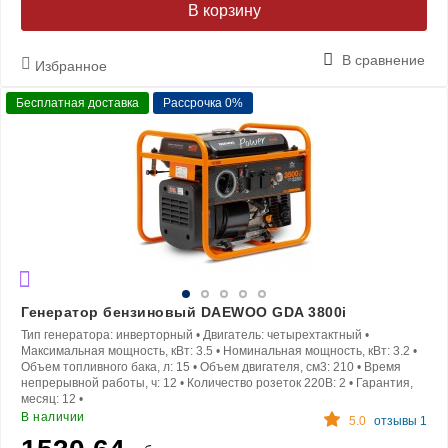
В корзину
В сравнение
Избранное
Бесплатная доставка
Рассрочка 0%
Генератор бензиновый DAEWOO GDA 3800i
Тип генератора:
инверторный
•
Двигатель:
четырехтактный
•
Максимальная мощность, кВт:
3.5
•
Номинальная мощность, кВт:
3.2
•
Объем топливного бака, л:
15
•
Объем двигателя, см3:
210
•
Время
непрерывной работы, ч:
12
•
Количество розеток 220В:
2
•
Гарантия,
месяц:
12
•
В наличии
5.0
отзывы 1