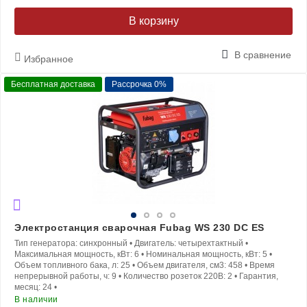
В корзину
В сравнение
Избранное
Бесплатная доставка
Рассрочка 0%
Электростанция сварочная Fubag WS 230 DC ES
Тип генератора:
синхронный
•
Двигатель:
четырехтактный
•
Максимальная мощность, кВт:
6
•
Номинальная мощность, кВт:
5
•
Объем топливного бака, л:
25
•
Объем двигателя, см3:
458
•
Время
непрерывной работы, ч:
9
•
Количество розеток 220В:
2
•
Гарантия,
месяц:
24
•
В наличии