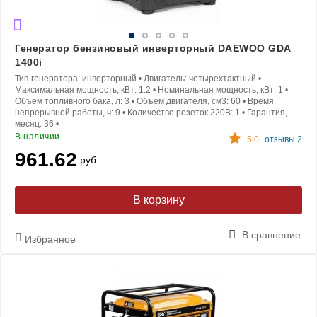
Генератор бензиновый инверторный DAEWOO GDA
1400i
Тип генератора:
инверторный
•
Двигатель:
четырехтактный
•
Максимальная мощность, кВт:
1.2
•
Номинальная мощность, кВт:
1
•
Объем топливного бака, л:
3
•
Объем двигателя, см3:
60
•
Время
непрерывной работы, ч:
9
•
Количество розеток 220В:
1
•
Гарантия,
месяц:
36
•
В наличии
5.0
отзывы 2
961.62
руб.
В корзину
В сравнение
Избранное