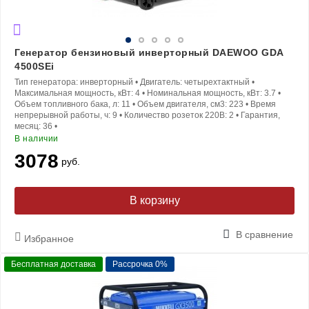
Генератор бензиновый инверторный DAEWOO GDA
4500SEi
Тип генератора:
инверторный
•
Двигатель:
четырехтактный
•
Максимальная мощность, кВт:
4
•
Номинальная мощность, кВт:
3.7
•
Объем топливного бака, л:
11
•
Объем двигателя, см3:
223
•
Время
непрерывной работы, ч:
9
•
Количество розеток 220В:
2
•
Гарантия,
месяц:
36
•
В наличии
3078
руб.
В корзину
В сравнение
Избранное
Бесплатная доставка
Рассрочка 0%