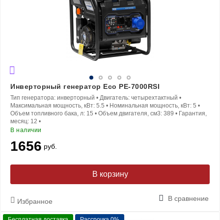
Инверторный генератор Eco PE-7000RSI
Тип генератора:
инверторный
•
Двигатель:
четырехтактный
•
Максимальная мощность, кВт:
5.5
•
Номинальная мощность, кВт:
5
•
Объем топливного бака, л:
15
•
Объем двигателя, см3:
389
•
Гарантия,
месяц:
12
•
В наличии
1656
руб.
В корзину
В сравнение
Избранное
Бесплатная доставка
Рассрочка 0%