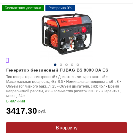
Бесплатная доставка
Рассрочка 0%
Генератор бензиновый FUBAG BS 8000 DA ES
Тип генератора:
синхронный
•
Двигатель:
четырехтактный
•
Максимальная мощность, кВт:
9.5
•
Номинальная мощность, кВт:
8
•
Объем топливного бака, л:
25
•
Объем двигателя, см3:
457
•
Время
непрерывной работы, ч:
8
•
Количество розеток 220В:
2
•
Гарантия,
месяц:
24
•
В наличии
3417.30
руб.
В корзину