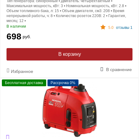
Тип генератора:
синхронный
•
Двигатель:
четырехтактный
•
Максимальная мощность, кВт:
3
•
Номинальная мощность, кВт:
2.8
•
Объем топливного бака, л:
15
•
Объем двигателя, см3:
208
•
Время
непрерывной работы, ч:
8
•
Количество розеток 220В:
2
•
Гарантия,
месяц:
12
•
В наличии
5.0
отзывы 1
698
руб.
В корзину
В сравнение
Избранное
Бесплатная доставка
Рассрочка 0%