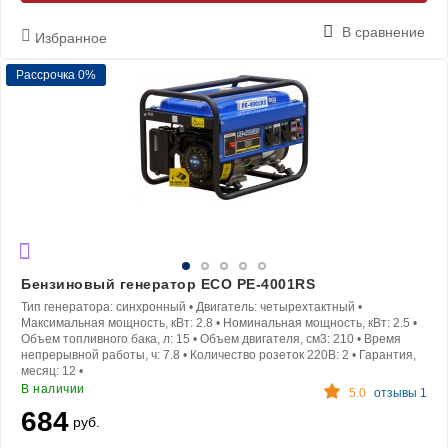
В сравнение
Избранное
Рассрочка 0%
Бензиновый генератор ECO PE-4001RS
Тип генератора:
синхронный
•
Двигатель:
четырехтактный
•
Максимальная мощность, кВт:
2.8
•
Номинальная мощность, кВт:
2.5
•
Объем топливного бака, л:
15
•
Объем двигателя, см3:
210
•
Время
непрерывной работы, ч:
7.8
•
Количество розеток 220В:
2
•
Гарантия,
месяц:
12
•
В наличии
5.0
отзывы 1
684
руб.