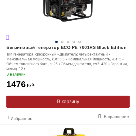
Бензиновый генератор ECO PE-7001RS Black Edition
Тип генератора:
синхронный
•
Двигатель:
четырехтактный
•
Максимальная мощность, кВт:
5.5
•
Номинальная мощность, кВт:
5
•
Объем топливного бака, л:
25
•
Объем двигателя, см3:
420
•
Гарантия,
месяц:
12
•
В наличии
1476
руб.
В корзину
В сравнение
Избранное