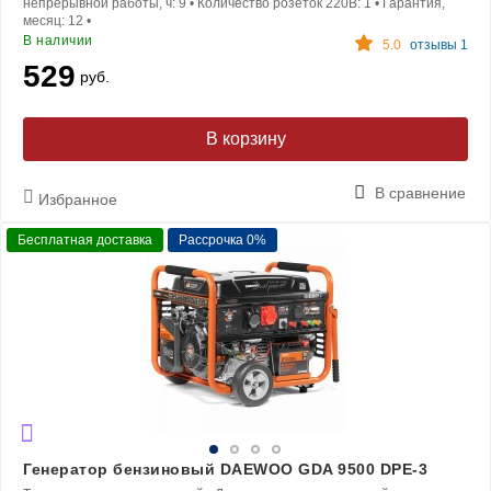
непрерывной работы, ч:
9
•
Количество розеток 220В:
1
•
Гарантия,
месяц:
12
•
В наличии
5.0
отзывы 1
529
руб.
В корзину
В сравнение
Избранное
Бесплатная доставка
Рассрочка 0%
Генератор бензиновый DAEWOO GDA 9500 DPE-3