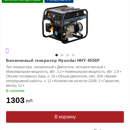
Бензиновый генератор Hyundai HHY 4550F
Тип генератора:
синхронный
•
Двигатель:
четырехтактный
•
Максимальная мощность, кВт:
3.2
•
Номинальная мощность, кВт:
2.8
•
Объем топливного бака, л:
18
•
Объем двигателя, см3:
208
•
Время
непрерывной работы, ч:
12
•
Количество розеток 220В:
2
•
Гарантия,
месяц:
12
•
В наличии
1303
руб.
В корзину