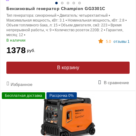
Бензиновый генератор Champion GG3301C
Тип генератора:
синхронный
•
Двигатель:
четырехтактный
•
Максимальная мощность, кВт:
3.1
•
Номинальная мощность, кВт:
2.8
•
Объем топливного бака, л:
15
•
Объем двигателя, см3:
223
•
Время
непрерывной работы, ч:
9
•
Количество розеток 220В:
2
•
Гарантия,
месяц:
12
•
В наличии
5.0
отзывы 1
1378
руб.
В корзину
В сравнение
Избранное
Бесплатная доставка
Рассрочка 0%