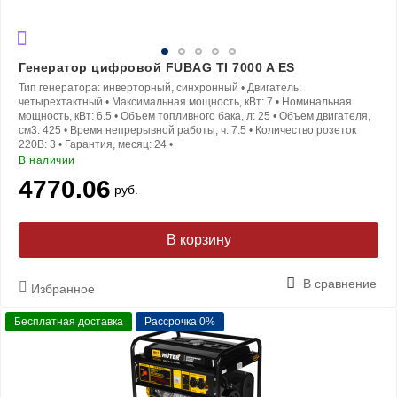
Генератор цифровой FUBAG TI 7000 A ES
Тип генератора:
инверторный, синхронный
•
Двигатель:
четырехтактный
•
Максимальная мощность, кВт:
7
•
Номинальная
мощность, кВт:
6.5
•
Объем топливного бака, л:
25
•
Объем двигателя,
см3:
425
•
Время непрерывной работы, ч:
7.5
•
Количество розеток
220В:
3
•
Гарантия, месяц:
24
•
В наличии
4770.06
руб.
В корзину
В сравнение
Избранное
Бесплатная доставка
Рассрочка 0%