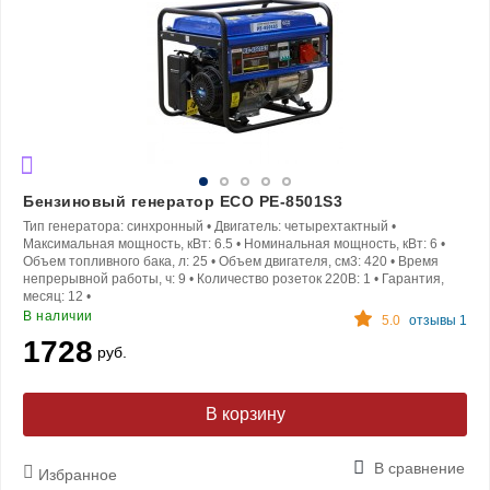
Бензиновый генератор ECO PE-8501S3
Тип генератора:
синхронный
•
Двигатель:
четырехтактный
•
Максимальная мощность, кВт:
6.5
•
Номинальная мощность, кВт:
6
•
Объем топливного бака, л:
25
•
Объем двигателя, см3:
420
•
Время
непрерывной работы, ч:
9
•
Количество розеток 220В:
1
•
Гарантия,
месяц:
12
•
В наличии
5.0
отзывы 1
1728
руб.
В корзину
В сравнение
Избранное