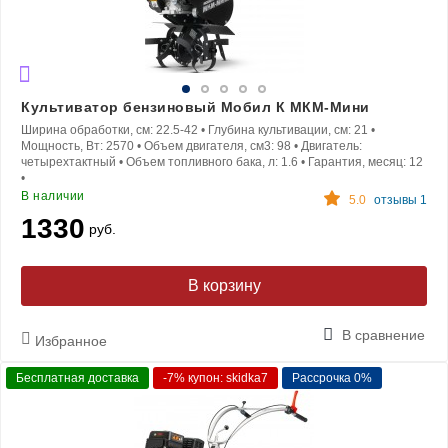
Культиватор бензиновый Мобил К МКМ-Мини
Ширина обработки, см:
22.5-42
•
Глубина культивации, см:
21
•
Мощность, Вт:
2570
•
Объем двигателя, см3:
98
•
Двигатель:
четырехтактный
•
Объем топливного бака, л:
1.6
•
Гарантия, месяц:
12
•
В наличии
5.0
отзывы 1
1330
руб.
В корзину
В сравнение
Избранное
Бесплатная доставка
-7% купон: skidka7
Рассрочка 0%