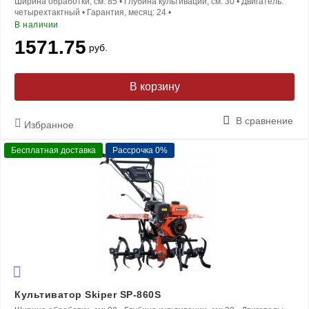
Ширина обработки, см:
85
•
Глубина культивации, см:
30
•
Двигатель:
четырехтактный
•
Гарантия, месяц:
24
•
В наличии
1571.75
руб.
В корзину
В сравнение
Избранное
Бесплатная доставка
Рассрочка 0%
Культиватор Skiper SP-860S