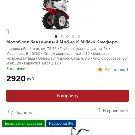
Мотоблок бензиновый Мобил К МКМ-4 Комфорт
Ширина обработки, см:
73-75
•
Глубина культивации, см:
34
•
Мощность, Вт:
5150
•
Объем двигателя, см3:
212
•
Двигатель:
четырехтактный
•
Объем топливного бака, л:
3.6
•
Число оборотов, об/
мин:
120
•
Гарантия, месяц:
12
•
В наличии
5.0
отзывы 1
2920
руб.
В корзину
В сравнение
Избранное
Бесплатная доставка
Рассрочка 0%