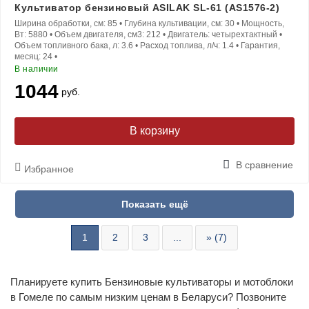
Культиватор бензиновый ASILAK SL-61 (AS1576-2)
Ширина обработки, см:
85
•
Глубина культивации, см:
30
•
Мощность,
Вт:
5880
•
Объем двигателя, см3:
212
•
Двигатель:
четырехтактный
•
Объем топливного бака, л:
3.6
•
Расход топлива, л/ч:
1.4
•
Гарантия,
месяц:
24
•
В наличии
1044
руб.
В корзину
В сравнение
Избранное
1
2
3
...
» (7)
Планируете купить Бензиновые культиваторы и мотоблоки
в Гомеле по самым низким ценам в Беларуси? Позвоните