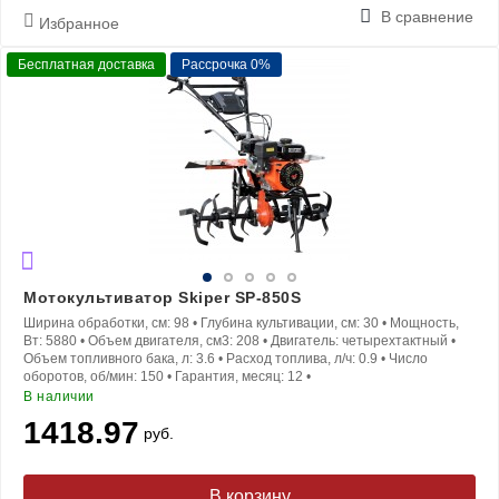
В сравнение
Избранное
Бесплатная доставка
Рассрочка 0%
Мотокультиватор Skiper SP-850S
Ширина обработки, см:
98
•
Глубина культивации, см:
30
•
Мощность,
Вт:
5880
•
Объем двигателя, см3:
208
•
Двигатель:
четырехтактный
•
Объем топливного бака, л:
3.6
•
Расход топлива, л/ч:
0.9
•
Число
оборотов, об/мин:
150
•
Гарантия, месяц:
12
•
В наличии
1418.97
руб.
В корзину