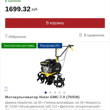
В наличии
1699.32
руб.
В корзину
В сравнение
Избранное
Бесплатная доставка
Рассрочка 0%
Мотокультиватор Huter GMC-7.0 (70/5/8)
Ширина обработки, см:
85
•
Глубина культивации, см:
30
•
Мощность,
Вт:
5148
•
Объем двигателя, см3:
212
•
Двигатель:
четырехтактный
•