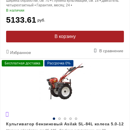
Ширина обработки, см:
70
•
Глубина культивации, см:
18
•
Двигатель:
четырехтактный
•
Гарантия, месяц:
24
•
В наличии
5133.61
руб.
В корзину
В сравнение
Избранное
Бесплатная доставка
Рассрочка 0%
Культиватор бензиновый Asilak SL-84L колеса 5.0-12