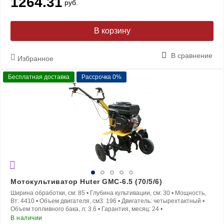
1264.31
руб.
В корзину
В сравнение
Избранное
Бесплатная доставка
Рассрочка 0%
Мотокультиватор Huter GMC-6.5 (70/5/6)
Ширина обработки, см:
85
•
Глубина культивации, см:
30
•
Мощность,
Вт:
4410
•
Объем двигателя, см3:
196
•
Двигатель:
четырехтактный
•
Объем топливного бака, л:
3.6
•
Гарантия, месяц:
24
•
В наличии