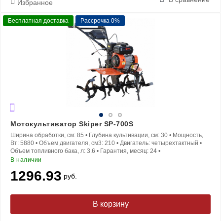
Избранное
Бесплатная доставка
Рассрочка 0%
Мотокультиватор Skiper SP-700S
Ширина обработки, см:
85
•
Глубина культивации, см:
30
•
Мощность,
Вт:
5880
•
Объем двигателя, см3:
210
•
Двигатель:
четырехтактный
•
Объем топливного бака, л:
3.6
•
Гарантия, месяц:
24
•
В наличии
1296.93
руб.
В корзину