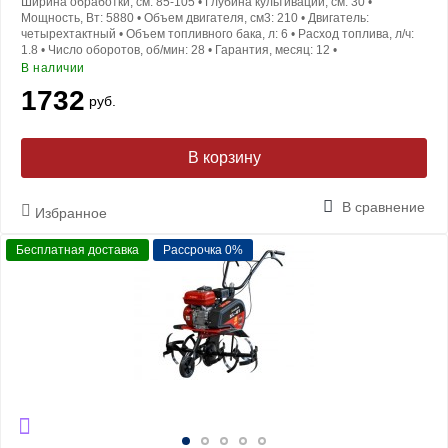
Ширина обработки, см:
85-105
•
Глубина культивации, см:
30
•
Мощность, Вт:
5880
•
Объем двигателя, см3:
210
•
Двигатель:
четырехтактный
•
Объем топливного бака, л:
6
•
Расход топлива, л/ч:
1.8
•
Число оборотов, об/мин:
28
•
Гарантия, месяц:
12
•
В наличии
1732
руб.
В корзину
В сравнение
Избранное
Бесплатная доставка
Рассрочка 0%