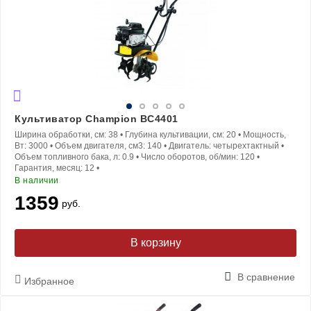
Культиватор Champion BC4401
Ширина обработки, см:
38
•
Глубина культивации, см:
20
•
Мощность,
Вт:
3000
•
Объем двигателя, см3:
140
•
Двигатель:
четырехтактный
•
Объем топливного бака, л:
0.9
•
Число оборотов, об/мин:
120
•
Гарантия, месяц:
12
•
В наличии
1359
руб.
В корзину
В сравнение
Избранное