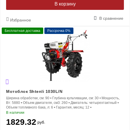
В корзину
В сравнение
Избранное
Бесплатная доставка
Рассрочка 0%
Мотоблок Shtenli 1030L/N
Ширина обработки, см:
90
•
Глубина культивации, см:
30
•
Мощность,
Вт:
5880
•
Объем двигателя, см3:
260
•
Двигатель:
четырехтактный
•
Объем топливного бака, л:
6
•
Гарантия, месяц:
12
•
В наличии
1829.32
руб.