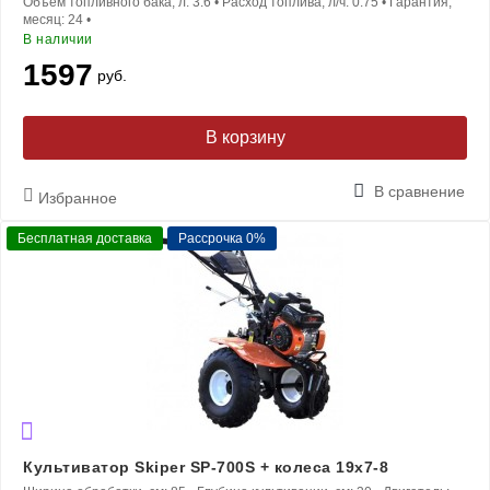
Объем топливного бака, л:
3.6
•
Расход топлива, л/ч:
0.75
•
Гарантия,
месяц:
24
•
В наличии
1597
руб.
В корзину
В сравнение
Избранное
Бесплатная доставка
Рассрочка 0%
Культиватор Skiper SP-700S + колеса 19х7-8