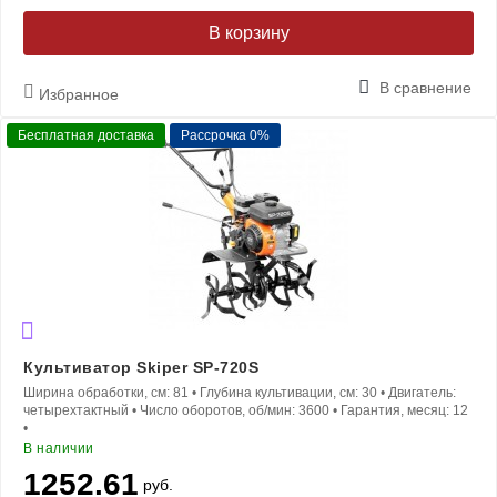
В корзину
В сравнение
Избранное
Бесплатная доставка
Рассрочка 0%
Культиватор Skiper SP-720S
Ширина обработки, см:
81
•
Глубина культивации, см:
30
•
Двигатель:
четырехтактный
•
Число оборотов, об/мин:
3600
•
Гарантия, месяц:
12
•
В наличии
1252.61
руб.