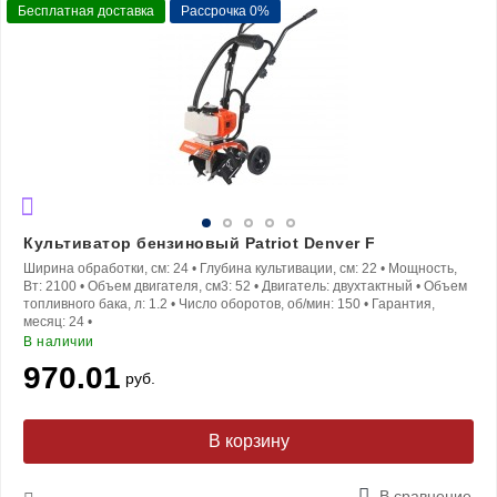
Бесплатная доставка
Рассрочка 0%
Культиватор бензиновый Patriot Denver F
Ширина обработки, см:
24
•
Глубина культивации, см:
22
•
Мощность,
Вт:
2100
•
Объем двигателя, см3:
52
•
Двигатель:
двухтактный
•
Объем
топливного бака, л:
1.2
•
Число оборотов, об/мин:
150
•
Гарантия,
месяц:
24
•
В наличии
970.01
руб.
В корзину
В сравнение