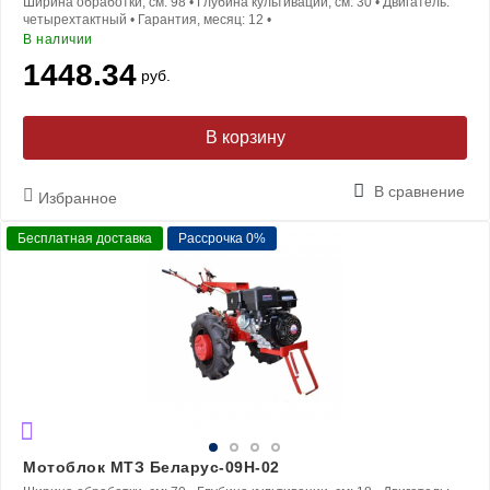
Ширина обработки, см:
98
•
Глубина культивации, см:
30
•
Двигатель:
четырехтактный
•
Гарантия, месяц:
12
•
В наличии
1448.34
руб.
В корзину
В сравнение
Избранное
Бесплатная доставка
Рассрочка 0%
Мотоблок МТЗ Беларус-09Н-02