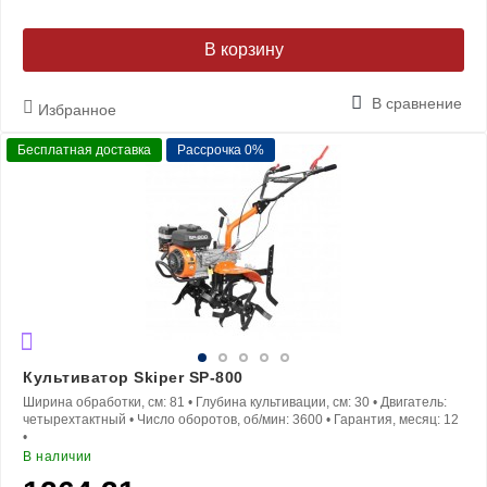
В корзину
В сравнение
Избранное
Бесплатная доставка
Рассрочка 0%
Культиватор Skiper SP-800
Ширина обработки, см:
81
•
Глубина культивации, см:
30
•
Двигатель:
четырехтактный
•
Число оборотов, об/мин:
3600
•
Гарантия, месяц:
12
•
В наличии