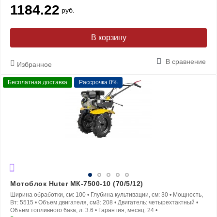
1184.22
руб.
В корзину
В сравнение
Избранное
Бесплатная доставка
Рассрочка 0%
Мотоблок Huter МК-7500-10 (70/5/12)
Ширина обработки, см:
100
•
Глубина культивации, см:
30
•
Мощность,
Вт:
5515
•
Объем двигателя, см3:
208
•
Двигатель:
четырехтактный
•
Объем топливного бака, л:
3.6
•
Гарантия, месяц:
24
•