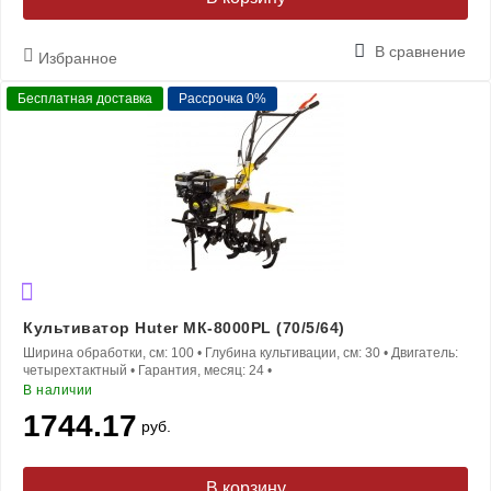
В сравнение
Избранное
Бесплатная доставка
Рассрочка 0%
Культиватор Huter МК-8000РL (70/5/64)
Ширина обработки, см:
100
•
Глубина культивации, см:
30
•
Двигатель:
четырехтактный
•
Гарантия, месяц:
24
•
В наличии
1744.17
руб.
В корзину