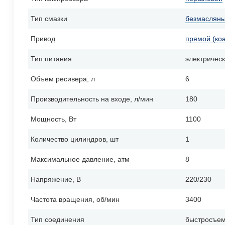
Тип смазки
безмаслян
Привод
прямой (ко
Тип питания
электричес
Объем ресивера, л
6
Производительность на входе, л/мин
180
Мощность, Вт
1100
Количество цилиндров, шт
1
Максимальное давление, атм
8
Напряжение, В
220/230
Частота вращения, об/мин
3400
Тип соединения
быстросъе