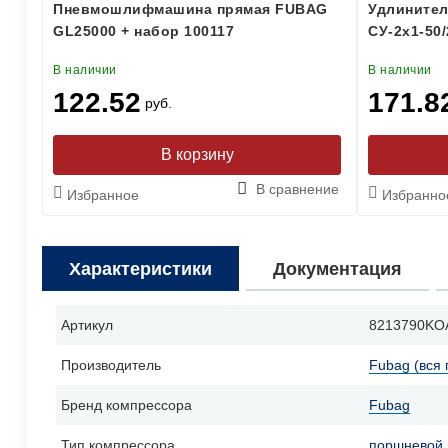
Пневмошлифмашина прямая FUBAG
Удлинител
GL25000 + набор 100117
СУ-2х1-50/
В наличии
В наличии
122.52
171.8
руб.
В сравнение
Избранное
Избранно
Характеристики
Документация
Артикул
8213790KO
Производитель
Fubag (вся 
Бренд компрессора
Fubag
Тип компрессора
поршневой