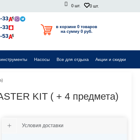
0
шт.
0
шт.
Садовые райдеры, тракторы
-33
-33
в корзине 0 товаров
на сумму 0 руб.
Комплектующие для садовой техники
-53
оинструменты
Насосы
Все для отдыха
Акции и скидки
а)
TER KIT ( + 4 предмета)
Условия доставки