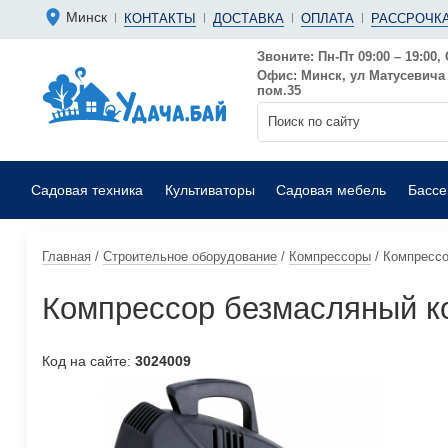
Болгарки 
Мотопомп
Минск
КОНТАКТЫ
ДОСТАВКА
ОПЛАТА
РАССРОЧКА
Аккумуляторные
Бензиновы
Дрели
Фекальные
Звоните: Пн-Пт 09:00 – 19:00, 
Офис: Минск, ул Матусевича 6
Садовые воздуходувки
Мойки выс
пом.35
Садовая техника
Культиваторы
Садовая мебель
Басс
Главная
/
Строительное оборудование
/
Компрессоры
/
Компрессо
Компрессор безмасляный к
Код на сайте:
3024009