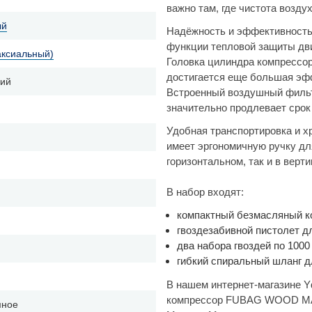
важно там, где чистота возду
ый
Надёжность и эффективность.
функции тепловой защиты дви
аксиальный)
Головка цилиндра компрессор
достигается еще большая эф
кий
Встроенный воздушный фильт
значительно продлевает срок
Удобная транспортировка и х
имеет эргономичную ручку дл
горизонтальном, так и в вер
В набор входят:
компактный безмасляный ко
гвоздезабивной пистолет д
два набора гвоздей по 1000
гибкий спиральный шланг 
В нашем интернет-магазине Y
компрессор FUBAG WOOD MAST
мное