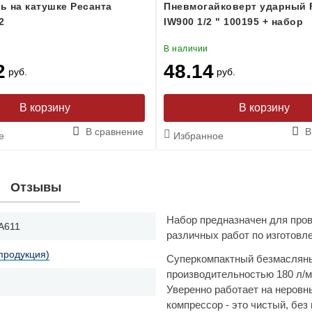
ь на катушке Ресанта
Пневмогайковерт ударный
2
IW900 1/2 " 100195 + набор
В наличии
2
48.14
руб.
руб.
В сравнение
В
е
Избранное
Отзывы
Набор предназначен для пров
A611
различных работ по изготовл
продукция)
Суперкомпактный безмасляны
производительностью 180 л/ми
Уверенно работает на неровн
компрессор - это чистый, без