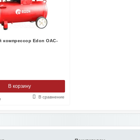
 компрессор Edon OAC-
В сравнение
е