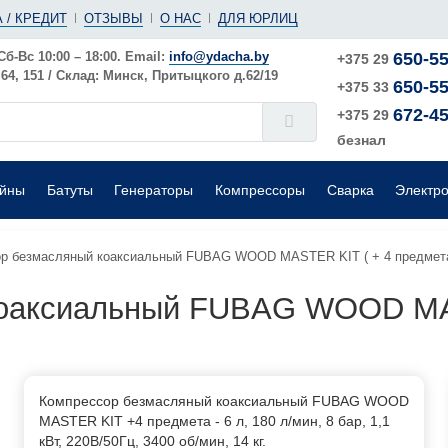
(ушм)
ы
 / КРЕДИТ
ОТЗЫВЫ
О НАС
ДЛЯ ЮРЛИЦ
е
Электрические
Шлифовальные машины
Поверхностные
Сб-Вс 10:00 – 18:00. Email:
info@ydacha.by
650-55
+375 29
4, 151 / Склад: Минск, Притыцкого д.62/19
650-55
окого давления
Садовые измельчители
+375 33
672-45
+375 29
безнал
ейны
Батуты
Генераторы
Компрессоры
Сварка
Электр
р безмасляный коаксиальный FUBAG WOOD MASTER KIT ( + 4 предмет
оаксиальный FUBAG WOOD MAS
Компрессор безмасляный коаксиальный FUBAG WOOD
MASTER KIT +4 предмета - 6 л, 180 л/мин, 8 бар, 1,1
кВт, 220В/50Гц, 3400 об/мин, 14 кг.