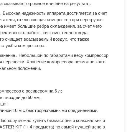
ха оказывает огромное влияние на результат.
 Высокая надежность аппарата достигается за счет
гателя, отключающая компрессор при перегрузке.
а имеет большие ребра охлаждения, за счет чего
фективность работы системы теплоотвода.
р очищает всасываемый воздух, что также
 службы компрессора.
ранение . Небольшой по габаритами весу компрессор
я переноски. Хранение компрессора возможно как в
тикальном положении.
мпрессор c ресивером на 6 л;
ля гвоздей до 50 мм;
 шт.;
длиной 10 м с быстроразъемными соединениями.
dacha.by можно купить безмасляный коаксиальный
ER KIT ( + 4 предмета) по самой лучшей цене в