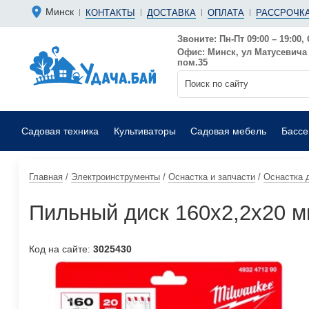
Болгарки 
Мотопомп
Минск
КОНТАКТЫ
ДОСТАВКА
ОПЛАТА
РАССРОЧКА
Аккумуляторные
Бензиновы
Дрели
Фекальные
Звоните: Пн-Пт 09:00 – 19:00, 
Офис: Минск, ул Матусевича 6
Садовые воздуходувки
Мойки выс
пом.35
Садовая техника
Культиваторы
Садовая мебель
Басс
Главная
/
Электроинструменты
/
Оснастка и запчасти
/
Оснастка 
Пильный диск 160х2,2х20 м
Код на сайте:
3025430