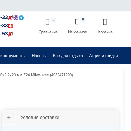
Садовые райдеры, тракторы
-33
0
0
-33
Сравнение
Избранное
Корзина
Комплектующие для садовой техники
-53
оинструменты
Насосы
Все для отдыха
Акции и скидки
0х2,2х20 мм Z24 Milwaukee (4932471290)
Условия доставки