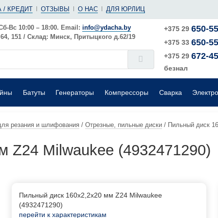
(ушм)
ы
 / КРЕДИТ
ОТЗЫВЫ
О НАС
ДЛЯ ЮРЛИЦ
е
Электрические
Шлифовальные машины
Поверхностные
Сб-Вс 10:00 – 18:00. Email:
info@ydacha.by
650-55
+375 29
4, 151 / Склад: Минск, Притыцкого д.62/19
650-55
окого давления
Садовые измельчители
+375 33
672-45
+375 29
безнал
ейны
Батуты
Генераторы
Компрессоры
Сварка
Электр
для резания и шлифования
/
Отрезные, пильные диски
/
Пильный диск 16
м Z24 Milwaukee (4932471290)
Пильный диск 160х2,2х20 мм Z24 Milwaukee
(4932471290)
перейти к характеристикам