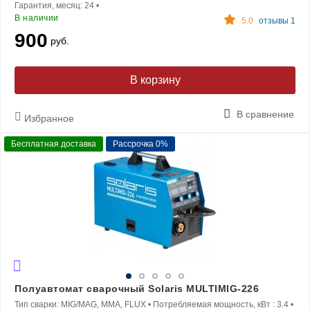
Гарантия, месяц:
24
•
В наличии
5.0
отзывы 1
900
руб.
В корзину
В сравнение
Избранное
Бесплатная доставка
Рассрочка 0%
Полуавтомат сварочный Solaris MULTIMIG-226
Тип сварки:
MIG/MAG, MMA, FLUX
•
Потребляемая мощность, кВт :
3.4
•