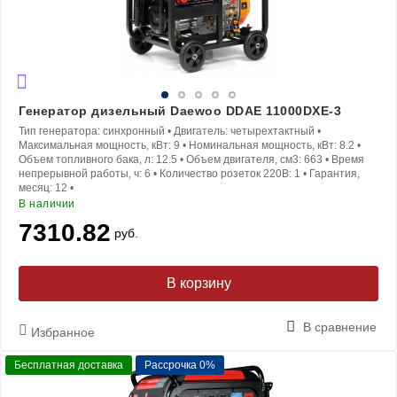
Генератор дизельный Daewoo DDAE 11000DXE-3
Тип генератора:
синхронный
•
Двигатель:
четырехтактный
•
Максимальная мощность, кВт:
9
•
Номинальная мощность, кВт:
8.2
•
Объем топливного бака, л:
12.5
•
Объем двигателя, см3:
663
•
Время
непрерывной работы, ч:
6
•
Количество розеток 220В:
1
•
Гарантия,
месяц:
12
•
В наличии
7310.82
руб.
В корзину
В сравнение
Избранное
Бесплатная доставка
Рассрочка 0%