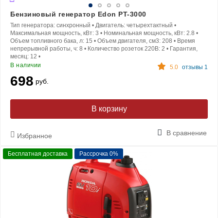
Бензиновый генератор Edon PT-3000
Тип генератора:
синхронный
•
Двигатель:
четырехтактный
•
Максимальная мощность, кВт:
3
•
Номинальная мощность, кВт:
2.8
•
Объем топливного бака, л:
15
•
Объем двигателя, см3:
208
•
Время
непрерывной работы, ч:
8
•
Количество розеток 220В:
2
•
Гарантия,
месяц:
12
•
В наличии
5.0
отзывы 1
698
руб.
В корзину
В сравнение
Избранное
Бесплатная доставка
Рассрочка 0%