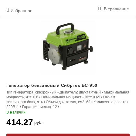
В сравнение
Избранное
Генератор бензиновый Сибртех БС-950
Тип генератора:
синхронный
•
Двигатель:
двухтактный
•
Максимальная
мощность, кВт:
0.8
•
Номинальная мощность, кВт:
0.65
•
Объем
топливного бака, л:
4
•
Объем двигателя, см3:
63
•
Количество розеток
220В:
1
•
Гарантия, месяц:
12
•
В наличии
414.27
руб.