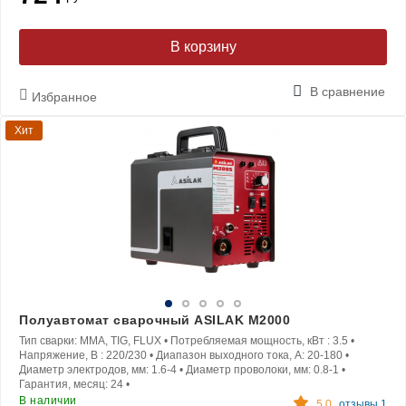
В корзину
В сравнение
Избранное
Хит
Полуавтомат сварочный ASILAK M2000
Тип сварки:
MMA, TIG, FLUX
•
Потребляемая мощность, кВт :
3.5
•
Напряжение, В :
220/230
•
Диапазон выходного тока, A:
20-180
•
Диаметр электродов, мм:
1.6-4
•
Диаметр проволоки, мм:
0.8-1
•
Гарантия, месяц:
24
•
В наличии
5.0
отзывы 1