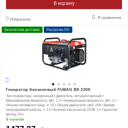
В корзину
В сравнение
Избранное
Бесплатная доставка
Рассрочка 0%
Генератор бензиновый FUBAG BS 2200
Тип генератора:
синхронный
•
Двигатель:
четырехтактный
•
Максимальная мощность, кВт:
2.2
•
Номинальная мощность, кВт:
2
•
Объем топливного бака, л:
15
•
Объем двигателя, см3:
208
•
Время
непрерывной работы, ч:
13
•
Количество розеток 220В:
2
•
Гарантия,
месяц:
24
•
В наличии