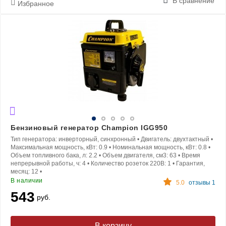
В сравнение
Избранное
Бензиновый генератор Champion IGG950
Тип генератора:
инверторный, синхронный
•
Двигатель:
двухтактный
•
Максимальная мощность, кВт:
0.9
•
Номинальная мощность, кВт:
0.8
•
Объем топливного бака, л:
2.2
•
Объем двигателя, см3:
63
•
Время
непрерывной работы, ч:
4
•
Количество розеток 220В:
1
•
Гарантия,
месяц:
12
•
В наличии
5.0
отзывы 1
543
руб.
В корзину