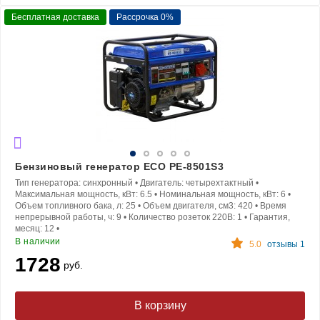
Бесплатная доставка
Рассрочка 0%
Бензиновый генератор ECO PE-8501S3
Тип генератора:
синхронный
•
Двигатель:
четырехтактный
•
Максимальная мощность, кВт:
6.5
•
Номинальная мощность, кВт:
6
•
Объем топливного бака, л:
25
•
Объем двигателя, см3:
420
•
Время
непрерывной работы, ч:
9
•
Количество розеток 220В:
1
•
Гарантия,
месяц:
12
•
В наличии
5.0
отзывы 1
1728
руб.
В корзину