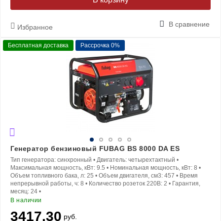
В сравнение
Избранное
Бесплатная доставка
Рассрочка 0%
Генератор бензиновый FUBAG BS 8000 DA ES
Тип генератора:
синхронный
•
Двигатель:
четырехтактный
•
Максимальная мощность, кВт:
9.5
•
Номинальная мощность, кВт:
8
•
Объем топливного бака, л:
25
•
Объем двигателя, см3:
457
•
Время
непрерывной работы, ч:
8
•
Количество розеток 220В:
2
•
Гарантия,
месяц:
24
•
В наличии
3417.30
руб.