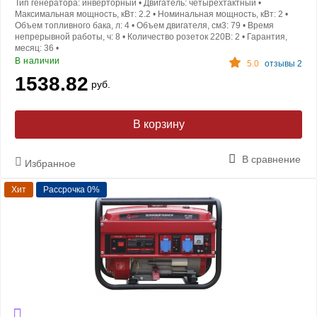
Тип генератора:
инверторный
•
Двигатель:
четырехтактный
•
Максимальная мощность, кВт:
2.2
•
Номинальная мощность, кВт:
2
•
Объем топливного бака, л:
4
•
Объем двигателя, см3:
79
•
Время
непрерывной работы, ч:
8
•
Количество розеток 220В:
2
•
Гарантия,
месяц:
36
•
В наличии
5.0
отзывы 2
1538.82
руб.
В корзину
В сравнение
Избранное
Хит
Рассрочка 0%