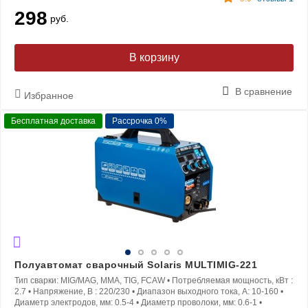
298
руб.
В корзину
В сравнение
Избранное
Бесплатная доставка
Рассрочка 0%
Полуавтомат сварочный Solaris MULTIMIG-221
Тип сварки:
MIG/MAG, MMA, TIG, FCAW
•
Потребляемая мощность, кВт :
2.7
•
Напряжение, В :
220/230
•
Диапазон выходного тока, A:
10-160
•
Диаметр электродов, мм:
0.5-4
•
Диаметр проволоки, мм:
0.6-1
•