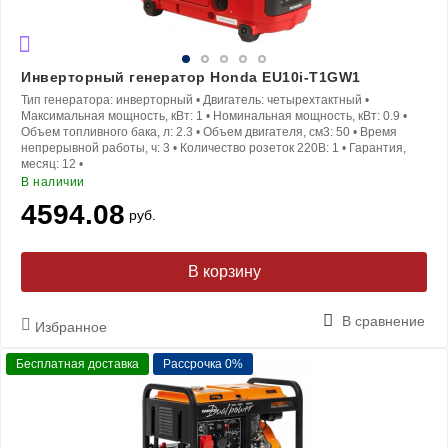
Инверторный генератор Honda EU10i-T1GW1
Тип генератора:
инверторный
•
Двигатель:
четырехтактный
•
Максимальная мощность, кВт:
1
•
Номинальная мощность, кВт:
0.9
•
Объем топливного бака, л:
2.3
•
Объем двигателя, см3:
50
•
Время
непрерывной работы, ч:
3
•
Количество розеток 220В:
1
•
Гарантия,
месяц:
12
•
В наличии
4594.08
руб.
В корзину
В сравнение
Избранное
Бесплатная доставка
Рассрочка 0%