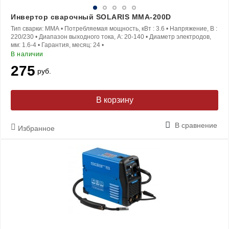
Инвертор сварочный SOLARIS MMA-200D
Тип сварки:
MMA
•
Потребляемая мощность, кВт :
3.6
•
Напряжение, В :
220/230
•
Диапазон выходного тока, A:
20-140
•
Диаметр электродов,
мм:
1.6-4
•
Гарантия, месяц:
24
•
В наличии
275
руб.
В корзину
В сравнение
Избранное