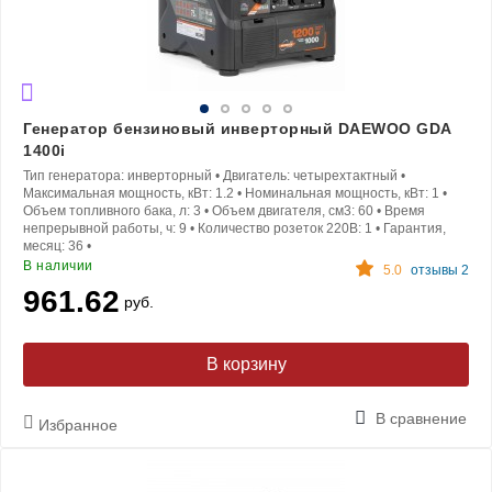
Генератор бензиновый инверторный DAEWOO GDA
1400i
Тип генератора:
инверторный
•
Двигатель:
четырехтактный
•
Максимальная мощность, кВт:
1.2
•
Номинальная мощность, кВт:
1
•
Объем топливного бака, л:
3
•
Объем двигателя, см3:
60
•
Время
непрерывной работы, ч:
9
•
Количество розеток 220В:
1
•
Гарантия,
месяц:
36
•
В наличии
5.0
отзывы 2
961.62
руб.
В корзину
В сравнение
Избранное