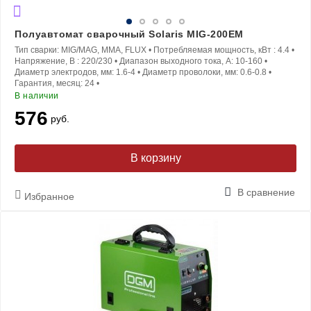
Полуавтомат сварочный Solaris MIG-200EM
Тип сварки:
MIG/MAG, MMA, FLUX
•
Потребляемая мощность, кВт :
4.4
•
Напряжение, В :
220/230
•
Диапазон выходного тока, A:
10-160
•
Диаметр электродов, мм:
1.6-4
•
Диаметр проволоки, мм:
0.6-0.8
•
Гарантия, месяц:
24
•
В наличии
576
руб.
В корзину
В сравнение
Избранное