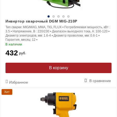
Инвертор сварочный DGM MIG-210P
Тип сварки:
MIG/MAG, MMA, TIG, FLUX
•
Потребляемая мощность, кВт :
3.5
•
Напряжение, В :
220/230
•
Диапазон выходного тока, A:
100-120
•
Диаметр электродов, мм:
1.6-4
•
Диаметр проволоки, мм:
0.6-1
•
Гарантия, месяц:
12
•
В наличии
432
руб.
В корзину
В сравнение
Избранное
Хит