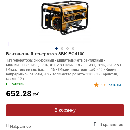
Бензиновый генератор SBK BG4100
Тип генератора:
синхронный
•
Двигатель:
четырехтактный
•
Максимальная мощность, кВт:
2.8
•
Номинальная мощность, кВт:
2.5
•
Объем топливного бака, л:
15
•
Объем двигателя, см3:
212
•
Время
непрерывной работы, ч:
9
•
Количество розеток 220В:
2
•
Гарантия,
месяц:
12
•
В наличии
5.0
отзывы 1
652.28
руб.
В корзину
В сравнение
Избранное