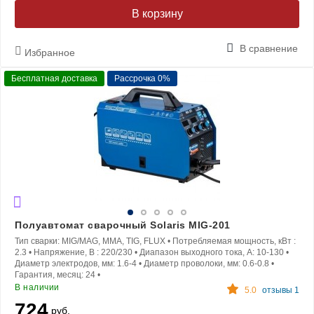
В корзину
В сравнение
Избранное
Бесплатная доставка
Рассрочка 0%
Полуавтомат сварочный Solaris MIG-201
Тип сварки:
MIG/MAG, MMA, TIG, FLUX
•
Потребляемая мощность, кВт :
2.3
•
Напряжение, В :
220/230
•
Диапазон выходного тока, A:
10-130
•
Диаметр электродов, мм:
1.6-4
•
Диаметр проволоки, мм:
0.6-0.8
•
Гарантия, месяц:
24
•
В наличии
5.0
отзывы 1
724
руб.