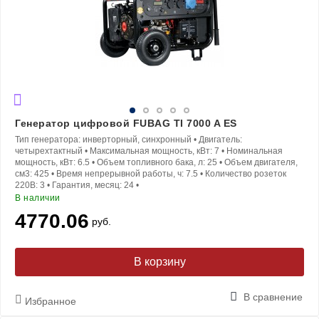
Генератор цифровой FUBAG TI 7000 A ES
Тип генератора:
инверторный, синхронный
•
Двигатель:
четырехтактный
•
Максимальная мощность, кВт:
7
•
Номинальная
мощность, кВт:
6.5
•
Объем топливного бака, л:
25
•
Объем двигателя,
см3:
425
•
Время непрерывной работы, ч:
7.5
•
Количество розеток
220В:
3
•
Гарантия, месяц:
24
•
В наличии
4770.06
руб.
В корзину
В сравнение
Избранное