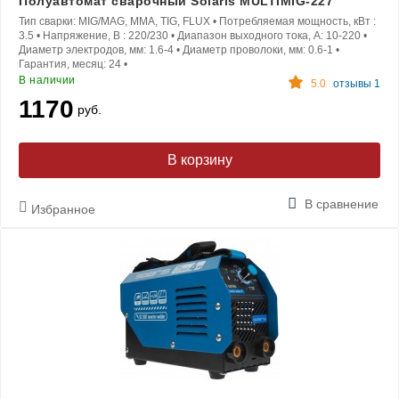
Полуавтомат сварочный Solaris MULTIMIG-227
Тип сварки:
MIG/MAG, MMA, TIG, FLUX
•
Потребляемая мощность, кВт :
3.5
•
Напряжение, В :
220/230
•
Диапазон выходного тока, A:
10-220
•
Диаметр электродов, мм:
1.6-4
•
Диаметр проволоки, мм:
0.6-1
•
Гарантия, месяц:
24
•
В наличии
5.0
отзывы 1
1170
руб.
В корзину
В сравнение
Избранное