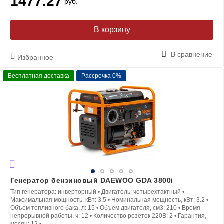
1477.27
руб.
В корзину
В сравнение
Избранное
Бесплатная доставка
Рассрочка 0%
Генератор бензиновый DAEWOO GDA 3800i
Тип генератора:
инверторный
•
Двигатель:
четырехтактный
•
Максимальная мощность, кВт:
3.5
•
Номинальная мощность, кВт:
3.2
•
Объем топливного бака, л:
15
•
Объем двигателя, см3:
210
•
Время
непрерывной работы, ч:
12
•
Количество розеток 220В:
2
•
Гарантия,