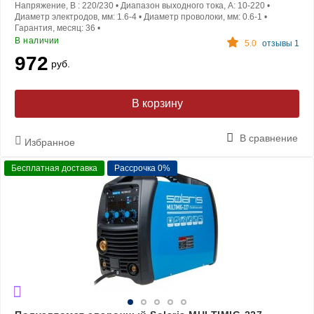
Напряжение, В :
220/230
•
Диапазон выходного тока, A:
10-220
•
Диаметр электродов, мм:
1.6-4
•
Диаметр проволоки, мм:
0.6-1
•
Гарантия, месяц:
36
•
В наличии
5.0
отзывы 1
972
руб.
В корзину
В сравнение
Избранное
Бесплатная доставка
Рассрочка 0%