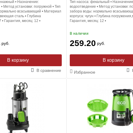
енажный
•
Назначение:
Тип насоса:
фекальный
•
Назначение
е
•
Метод установки:
погружной
•
Тип
водоотведение
•
Метод установки:
п
ормально всасывающий
•
Материал
забора воды:
нормально всасывающ
веющая сталь
•
Глубина
корпуса:
чугун
•
Глубина погружения,
7
•
Гарантия, месяц:
12
•
Гарантия, месяц:
12
•
В наличии
4
259.20
руб.
руб.
В корзину
В корзину
В сравнение
Избранное