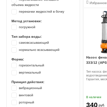
Hammer
Избранное
объема жидкости
Hyundai
перекачки жидкостей в бочку
Ibo
Метод установки:
Jemix
погружной
Makita
Тип забора воды:
Maxpump
самовсасывающий
Mikkele
нормально всасывающий
Oasis
Насос фека
Omnigena
Форма:
333/12 (AP0
Partisan
горизонтальный
Тип насоса:
фе
Profline
вертикальный
водоотведени
SBK
Гарантия, мес
Принцип действия:
Skiper
вибрационный
Total
винтовой
В наличии
Unipump
роторный
340
руб.