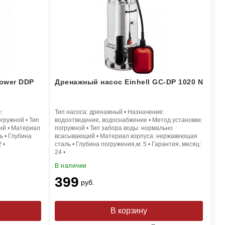
ower DDP
Дренажный насос Einhell GC-DP 1020 N
:
Тип насоса:
дренажный
•
Назначение:
огружной
•
Тип
водоотведение, водоснабжение
•
Метод установки:
ий
•
Материал
погружной
•
Тип забора воды:
нормально
ь
•
Глубина
всасывающий
•
Материал корпуса:
нержавеющая
2
•
сталь
•
Глубина погружения,м:
5
•
Гарантия, месяц:
24
•
В наличии
399
руб.
В корзину