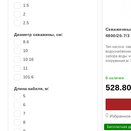
1.5
70
2
75
2.5
80
Скважинный
100
Диаметр скважины, см:
4800/20-7/3
8.6
Тип насоса:
ск
10
водоснабжени
забора воды:
н
10.16
погружения,м:
11
101.6
В наличии
528.8
Длина кабеля, м:
5
6
7
Избранное
8
Бесплатная д