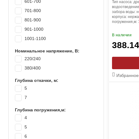
601-700
Тип насоса:
др
водоотведени
701-800
забора воды:
н
корпуса:
нержа
801-900
погружения,м:
901-1000
В наличии
1001-1100
388.1
1101-1200
Номинальное напряжение, В:
1201-1300
220/240
1301-1400
380/400
Избранное
1401-1500
Глубина откачки, м:
1501-1600
5
1701-1800
7
1901-2000
Глубина погружения,м:
2001-2100
4
2101-2200
5
2401-2500
6