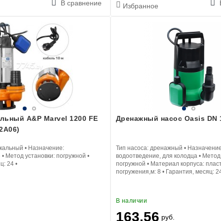
В сравнение
Избранное
льный A&P Marvel 1200 FE
Дренажный насос Oasis DN 
2A06)
кальный
•
Назначение:
Тип насоса:
дренажный
•
Назначение
е
•
Метод установки:
погружной
•
водоотведение, для колодца
•
Метод 
яц:
24
•
погружной
•
Материал корпуса:
плас
погружения,м:
8
•
Гарантия, месяц:
2
В наличии
163.56
руб.