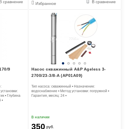
В сравнение
В сравнение
Избранное
170/9
Насос скважинный A&P Ageless 3-
2700/23-3/8-A (AP01A09)
:
Тип насоса:
скважинный
•
Назначение:
установки:
водоснабжение
•
Метод установки:
погружной
•
тик
•
Глубина
Гарантия, месяц:
24
•
4
•
В наличии
350
руб.