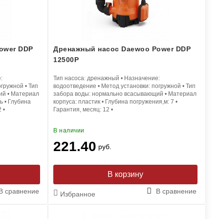
ower DDP
Дренажный насос Daewoo Power DDP
12500P
:
Тип насоса:
дренажный
•
Назначение:
огружной
•
Тип
водоотведение
•
Метод установки:
погружной
•
Тип
ий
•
Материал
забора воды:
нормально всасывающий
•
Материал
ь
•
Глубина
корпуса:
пластик
•
Глубина погружения,м:
7
•
2
•
Гарантия, месяц:
12
•
В наличии
221.40
руб.
В корзину
В сравнение
В сравнение
Избранное