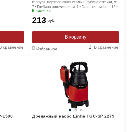
корпуса:
нержавеющая сталь
•
Глубина откачки, м:
7
•
Глубина погружения,м:
7
•
Гарантия, месяц:
12
•
В наличии
213
руб.
В корзину
В сравнение
В сравнение
Избранное
P-1500
Дренажный насос Einhell GC-SP 2275