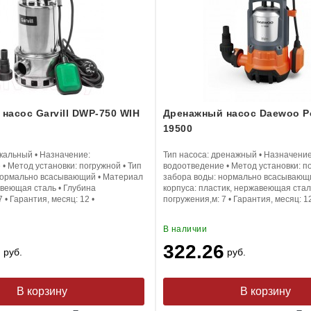
насос Garvill DWP-750 WIH
Дренажный насос Daewoo P
19500
кальный
•
Назначение:
Тип насоса:
дренажный
•
Назначение
е
•
Метод установки:
погружной
•
Тип
водоотведение
•
Метод установки:
п
ормально всасывающий
•
Материал
забора воды:
нормально всасывающ
веющая сталь
•
Глубина
корпуса:
пластик, нержавеющая стал
7
•
Гарантия, месяц:
12
•
погружения,м:
7
•
Гарантия, месяц:
1
В наличии
2
322.26
руб.
руб.
В корзину
В корзину