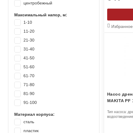
Valfex
центробежный
Джилекс
Максимальный напор, м:
Калибр
1-10
Избранное
Сибртех
11-20
Ставр
21-30
31-40
41-50
51-60
61-70
71-80
81-90
Насос дрен
MAKITA PF 
91-100
от 100
Тип насоса:
др
Материал корпуса:
водоотведени
сталь
пластик