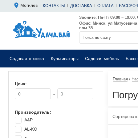
Болгарки 
Мотопомп
Могилев
КОНТАКТЫ
ДОСТАВКА
ОПЛАТА
РАССРОЧ
Аккумуляторные
Бензиновы
Дрели
Фекальные
Звоните: Пн-Пт 09:00 – 19:00, 
Офис: Минск, ул Матусевича 6
Садовые воздуходувки
Мойки выс
пом.35
Садовая техника
Культиваторы
Садовая мебель
Басс
Главная
/
На
Цена:
Погру
-
Производитель:
Сортировать
A&P
AL-KO