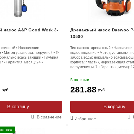
 насос A&P Good Work 3-
Дренажный насос Daewoo P
13500
важинный
•
Назначение:
Тип насоса:
дренажный
•
Назначение
е
•
Метод установки:
погружной
•
Тип
водоотведение
•
Метод установки:
п
ормально всасывающий
•
Глубина
забора воды:
нормально всасывающ
37
•
Гарантия, месяц:
24
•
корпуса:
пластик, нержавеющая стал
погружения,м:
7
•
Гарантия, месяц:
1
В наличии
0
281.88
руб.
руб.
В корзину
В корзину
В сравнение
Избранное
оставка