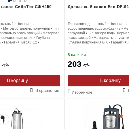
 насос СибрТех СФН450
Дренажный насос Eco DP-91
кальный
•
Назначение:
Тип насоса:
дренажный
•
Назначение
е
•
Метод установки:
погружной
•
Тип
водоотведение, водоснабжение
•
Мет
ормально всасывающий
•
Материал
погружной
•
Тип забора воды:
норма
, нержавеющая сталь
•
Глубина
всасывающий
•
Материал корпуса:
п
5
•
Гарантия, месяц:
12
•
Глубина погружения,м:
6
•
Гарантия,
В наличии
0
203
руб.
руб.
В корзину
В корзину
В сравнение
Избранное