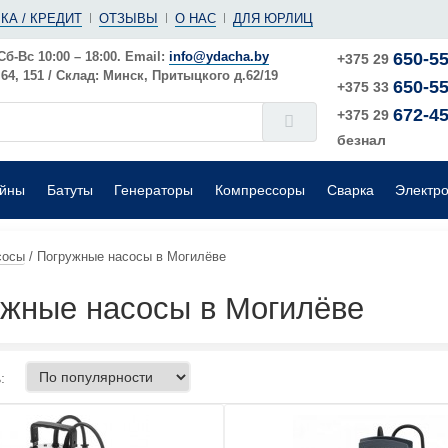
(ушм)
ы
КА / КРЕДИТ
ОТЗЫВЫ
О НАС
ДЛЯ ЮРЛИЦ
е
Электрические
Шлифовальные машины
Поверхностные
Сб-Вс 10:00 – 18:00. Email:
info@ydacha.by
650-55
+375 29
4, 151 / Склад: Минск, Притыцкого д.62/19
650-55
окого давления
Садовые измельчители
+375 33
672-45
+375 29
безнал
ейны
Батуты
Генераторы
Компрессоры
Сварка
Электр
сосы
/
Погружные насосы в Могилёве
жные насосы в Могилёве
: