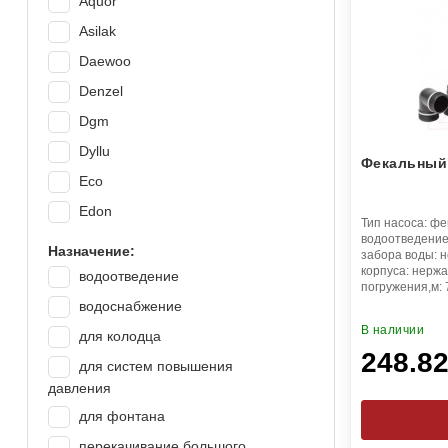
Aquor
Asilak
Daewoo
Denzel
Dgm
Dyllu
Фекальный 
Eco
Edon
Тип насоса:
фе
водоотведени
Einhell
Назначение:
забора воды:
н
Eland
корпуса:
нержа
водоотведение
погружения,м:
Favourite
водоснабжение
Gardana
В наличии
для колодца
248.8
Garvill
для систем повышения
давления
Grandfar
для фонтана
Greenpump
перекачивание большого