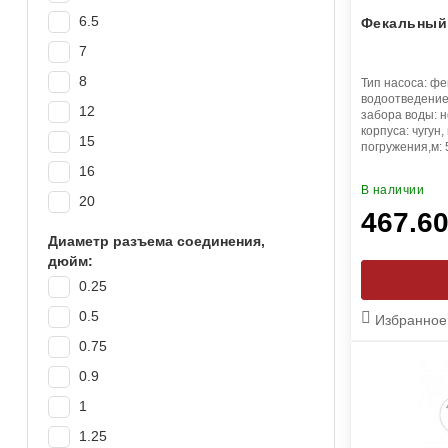
от 3000
6.5
Фекальный
7
8
Тип насоса:
фе
водоотведени
12
забора воды:
н
корпуса:
чугун
15
погружения,м:
16
В наличии
20
467.6
25
Диаметр разъема соединения,
дюйм:
30
0.25
32
0.5
Избранное
34
0.75
35
0.9
37
1
45
1.25
60