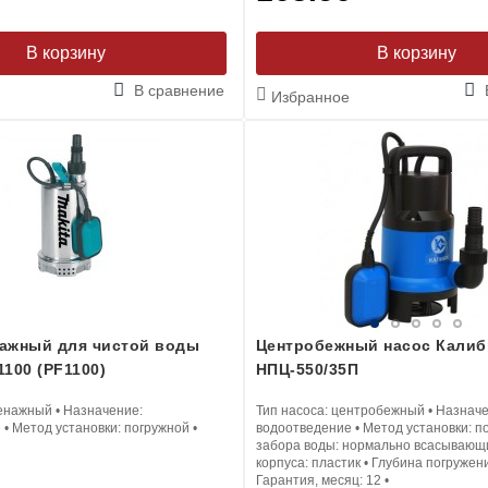
В корзину
В корзину
В сравнение
Избранное
ажный для чистой воды
Центробежный насос Калиб
1100 (PF1100)
НПЦ-550/35П
енажный
•
Назначение:
Тип насоса:
центробежный
•
Назначе
е
•
Метод установки:
погружной
•
водоотведение
•
Метод установки:
п
забора воды:
нормально всасывающ
корпуса:
пластик
•
Глубина погружен
Гарантия, месяц:
12
•