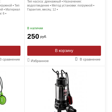
:
Тип насоса:
дренажный
•
Назначение:
огружной
•
Тип
водоотведение
•
Метод установки:
погружной
•
ий
•
Материал
Гарантия, месяц:
12
•
м:
6
•
В наличии
250
руб.
В корзину
В сравнение
В сравнение
Избранное