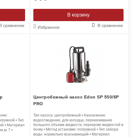
В корзину
В сравнение
В сравнение
Избранное
р
Центробежный насос Edon SP 550/8P
PRO
ние:
Тип насоса:
центробежный
•
Назначение:
огружной
•
Тип
водоотведение, для колодца, перекачивание
большого объема жидкости, перекачки жидкостей в
ий
•
Материал
бочку
•
Метод установки:
погружной
•
Тип забора
ия,м:
7
•
воды:
нормально всасывающий
•
Материал