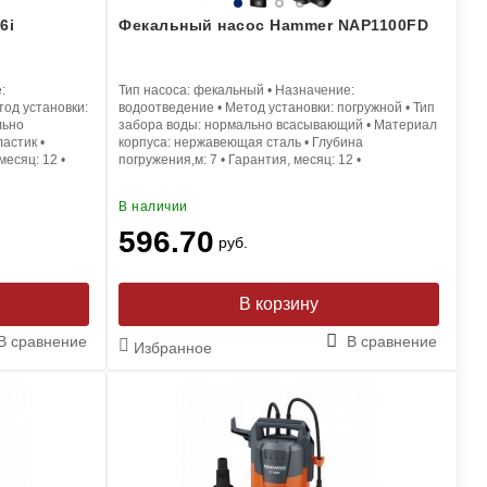
6i
Фекальный насос Hammer NAP1100FD
:
Тип насоса:
фекальный
•
Назначение:
од установки:
водоотведение
•
Метод установки:
погружной
•
Тип
льно
забора воды:
нормально всасывающий
•
Материал
ластик
•
корпуса:
нержавеющая сталь
•
Глубина
 месяц:
12
•
погружения,м:
7
•
Гарантия, месяц:
12
•
В наличии
596.70
руб.
В корзину
В сравнение
В сравнение
Избранное