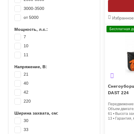
3000-3500
от 5000
Избранное
Мощность, л.с.:
Бесплатная д
7
10
11
Напряжение, В:
21
40
Снегоубор
42
DAST 224
220
Передвижение
Объем двигате
Ширина захвата, см:
61
•
Высота зах
13
•
Гарантия, 
30
33