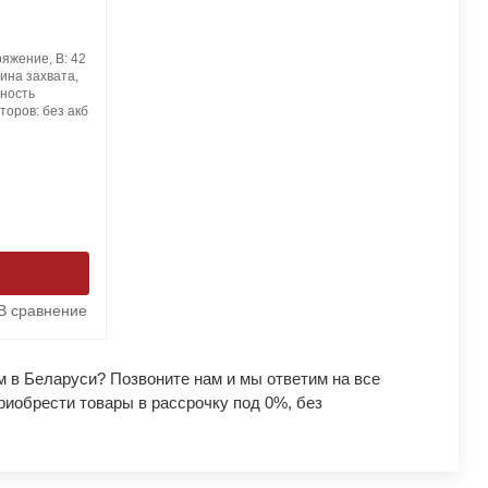
яжение, В:
42
ина захвата,
ность
яторов:
без акб
и
В сравнение
 в Беларуси? Позвоните нам и мы ответим на все
риобрести товары в рассрочку под 0%, без