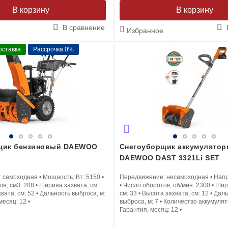
В корзину
В корзину
В сравнение
Избранное
оставка
Рассрочка 0%
щик бензиновый DAEWOO
Снегоуборщик аккумулято
DAEWOO DAST 3321Li SET
:
самоходная
•
Мощность, Вт:
5150
•
Передвижение:
несамоходная
•
Напр
ля, см3:
208
•
Ширина захвата, см:
•
Число оборотов, об/мин:
2300
•
Шир
вата, см:
52
•
Дальность выброса, м:
см:
33
•
Высота захвата, см:
12
•
Даль
месяц:
12
•
выброса, м:
7
•
Количество аккумуля
Гарантия, месяц:
12
•