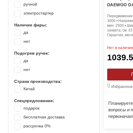
ручной
DAEWOO DA
электростартер
Передвижение
3000
•
Напряже
Наличие фары:
мин:
2500
•
Шир
захвата, см:
33
да
Гарантия, мес
нет
Нет в наличи
Подогрев ручек:
1039.
да
нет
Страна производства:
Избранное
Китай
Спецпредложение:
Планируете
подарок
вопросы и п
первоначаль
бесплатная доставка
рассрочка 0%