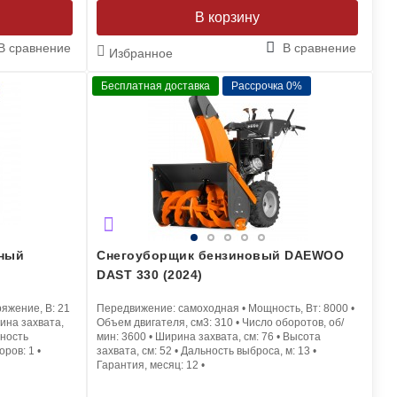
В корзину
В сравнение
В сравнение
Избранное
Бесплатная доставка
Рассрочка 0%
рный
Снегоуборщик бензиновый DAEWOO
DAST 330 (2024)
яжение, В:
21
Передвижение:
самоходная
•
Мощность, Вт:
8000
•
ина захвата,
Объем двигателя, см3:
310
•
Число оборотов, об/
ность
мин:
3600
•
Ширина захвата, см:
76
•
Высота
торов:
1
•
захвата, см:
52
•
Дальность выброса, м:
13
•
Гарантия, месяц:
12
•