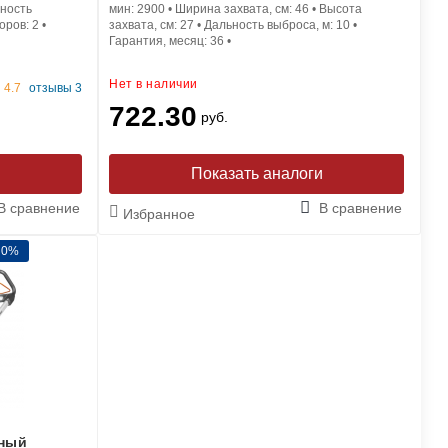
ность
мин:
2900
•
Ширина захвата, см:
46
•
Высота
торов:
2
•
захвата, см:
27
•
Дальность выброса, м:
10
•
Гарантия, месяц:
36
•
Нет в наличии
4.7
отзывы 3
722.30
руб.
и
Показать аналоги
В сравнение
В сравнение
Избранное
 0%
рный