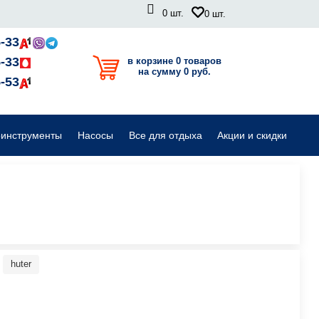
0
шт.
0
шт.
Садовые райдеры, тракторы
-33
-33
в корзине 0 товаров
на сумму 0 руб.
Комплектующие для садовой техники
-53
оинструменты
Насосы
Все для отдыха
Акции и скидки
huter