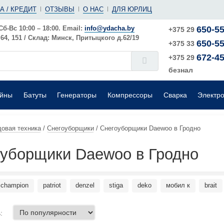
(ушм)
ы
А / КРЕДИТ
ОТЗЫВЫ
О НАС
ДЛЯ ЮРЛИЦ
е
Электрические
Шлифовальные машины
Поверхностные
Сб-Вс 10:00 – 18:00. Email:
info@ydacha.by
650-55
+375 29
4, 151 / Склад: Минск, Притыцкого д.62/19
650-55
окого давления
Садовые измельчители
+375 33
672-45
+375 29
безнал
ейны
Батуты
Генераторы
Компрессоры
Сварка
Электр
овая техника
/
Снегоуборщики
/
Снегоуборщики Daewoo в Гродно
уборщики Daewoo в Гродно
champion
patriot
denzel
stiga
deko
мобил к
brait
: