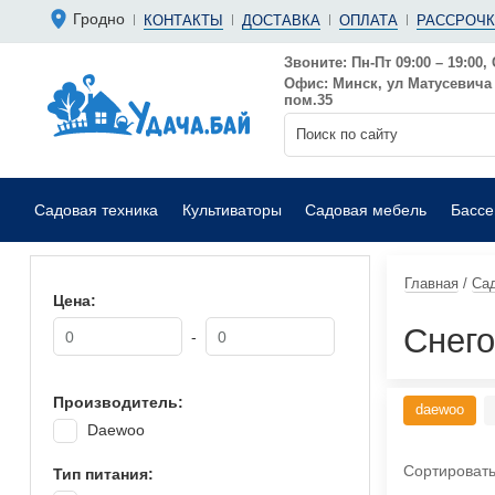
Болгарки 
Мотопомп
Гродно
КОНТАКТЫ
ДОСТАВКА
ОПЛАТА
РАССРОЧК
Аккумуляторные
Бензиновы
Дрели
Фекальные
Звоните: Пн-Пт 09:00 – 19:00, 
Офис: Минск, ул Матусевича 6
Садовые воздуходувки
Мойки выс
пом.35
Садовая техника
Культиваторы
Садовая мебель
Басс
Главная
/
Сад
Цена:
Снего
-
Производитель:
daewoo
Daewoo
Сортировать
Тип питания: