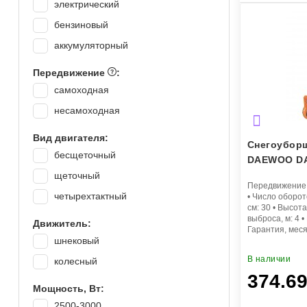
электрический
бензиновый
аккумуляторный
Передвижение
:
самоходная
несамоходная
Вид двигателя:
Снегоубор
бесщеточный
DAEWOO DA
щеточный
Передвижение
четырехтактный
•
Число оборот
см:
30
•
Высота 
выброса, м:
4
•
Движитель:
Гарантия, мес
шнековый
В наличии
колесный
374.6
Мощность, Вт:
2500-3000