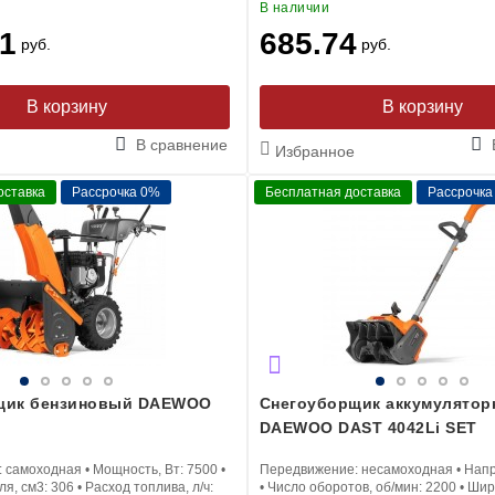
В наличии
1
685.74
руб.
руб.
В корзину
В корзину
В сравнение
Избранное
оставка
Рассрочка 0%
Бесплатная доставка
Рассрочка
щик бензиновый DAEWOO
Снегоуборщик аккумулято
DAEWOO DAST 4042Li SET
:
самоходная
•
Мощность, Вт:
7500
•
Передвижение:
несамоходная
•
Напр
ля, см3:
306
•
Расход топлива, л/ч:
•
Число оборотов, об/мин:
2200
•
Шир