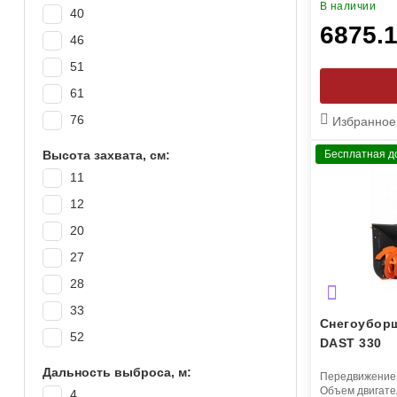
В наличии
40
6875.1
46
51
61
76
Избранное
Высота захвата, см:
Бесплатная д
11
12
20
27
28
33
Снегоубор
52
DAST 330
Дальность выброса, м:
Передвижение
Объем двигате
4