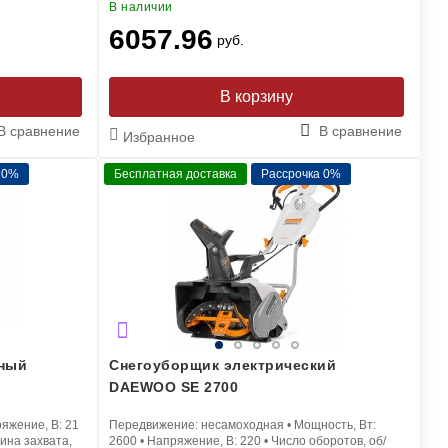
В наличии
6057.96
руб.
В корзину
В сравнение
В сравнение
Избранное
 0%
Бесплатная доставка
Рассрочка 0%
рный
Снегоуборщик электрический
DAEWOO SE 2700
яжение, В:
21
Передвижение:
несамоходная
•
Мощность, Вт:
ина захвата,
2600
•
Напряжение, В:
220
•
Число оборотов, об/