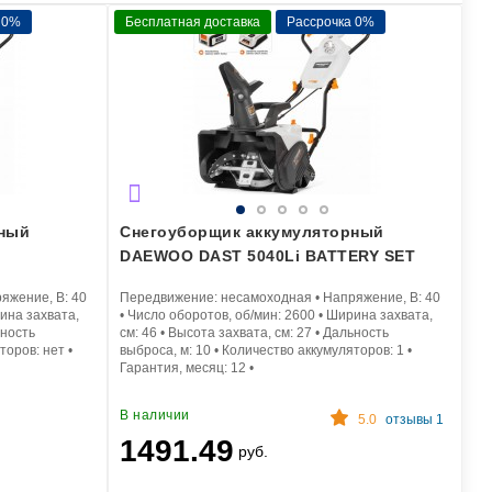
 0%
Бесплатная доставка
Рассрочка 0%
рный
Снегоуборщик аккумуляторный
DAEWOO DAST 5040Li BATTERY SET
яжение, В:
40
Передвижение:
несамоходная
•
Напряжение, В:
40
ина захвата,
•
Число оборотов, об/мин:
2600
•
Ширина захвата,
ность
см:
46
•
Высота захвата, см:
27
•
Дальность
яторов:
нет
•
выброса, м:
10
•
Количество аккумуляторов:
1
•
Гарантия, месяц:
12
•
В наличии
5.0
отзывы 1
1491.49
руб.