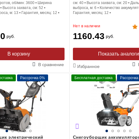
ротов, об/мин:
3600
•
Ширина
см:
40
•
Высота захвата, см:
20
•
Даль
•
Высота захвата, см:
52
•
выброса, м:
6
•
Количество аккумуля
роса, м:
13
•
Гарантия, месяц:
12
•
Гарантия, месяц:
12
•
Нет в наличии
60
1160.43
руб.
руб.
В корзину
Показать аналог
В сравнение
Избранное
оставка
Рассрочка 0%
Бесплатная доставка
Рассрочка
ик электрический
Снегоуборщик аккумулято