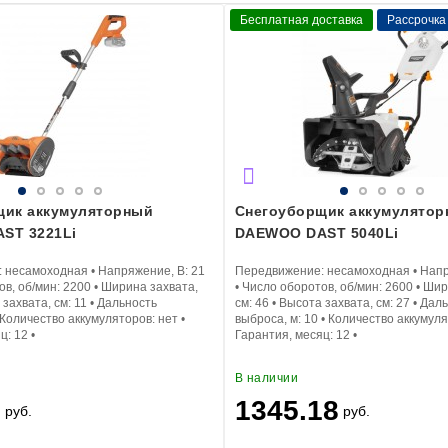
Бесплатная доставка
Рассрочка
щик аккумуляторный
Снегоуборщик аккумулято
ST 3221Li
DAEWOO DAST 5040Li
:
несамоходная
•
Напряжение, В:
21
Передвижение:
несамоходная
•
Напр
ов, об/мин:
2200
•
Ширина захвата,
•
Число оборотов, об/мин:
2600
•
Шир
захвата, см:
11
•
Дальность
см:
46
•
Высота захвата, см:
27
•
Даль
Количество аккумуляторов:
нет
•
выброса, м:
10
•
Количество аккумул
яц:
12
•
Гарантия, месяц:
12
•
В наличии
9
1345.18
руб.
руб.