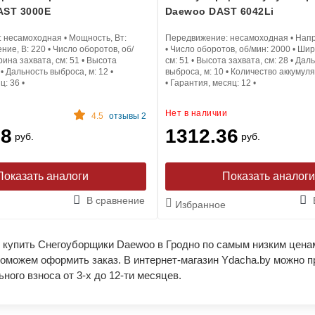
ST 3000E
Daewoo DAST 6042Li
:
несамоходная
•
Мощность, Вт:
Передвижение:
несамоходная
•
Напр
ние, В:
220
•
Число оборотов, об/
•
Число оборотов, об/мин:
2000
•
Шир
ина захвата, см:
51
•
Высота
см:
51
•
Высота захвата, см:
28
•
Даль
•
Дальность выброса, м:
12
•
выброса, м:
10
•
Количество аккумул
яц:
36
•
•
Гарантия, месяц:
12
•
и
Нет в наличии
4.5
отзывы 2
58
1312.36
руб.
руб.
Показать аналоги
Показать аналог
В сравнение
Избранное
 купить Снегоуборщики Daewoo в Гродно по самым низким ценам
оможем оформить заказ. В интернет-магазин Ydacha.by можно п
ного взноса от 3-х до 12-ти месяцев.