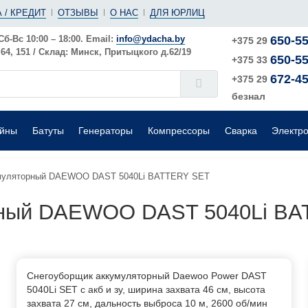
(ушм)
ы
 / КРЕДИТ
ОТЗЫВЫ
О НАС
ДЛЯ ЮРЛИЦ
е
Электрические
Шлифовальные машины
Поверхностные
Сб-Вс 10:00 – 18:00. Email:
info@ydacha.by
650-55
+375 29
4, 151 / Склад: Минск, Притыцкого д.62/19
650-55
окого давления
Садовые измельчители
+375 33
672-45
+375 29
безнал
ейны
Батуты
Генераторы
Компрессоры
Сварка
Электр
умуляторный DAEWOO DAST 5040Li BATTERY SET
рный DAEWOO DAST 5040Li B
Снегоуборщик аккумуляторный Daewoo Power DAST
5040Li SET с акб и зу, ширина захвата 46 см, высота
захвата 27 см, дальность выброса 10 м, 2600 об/мин