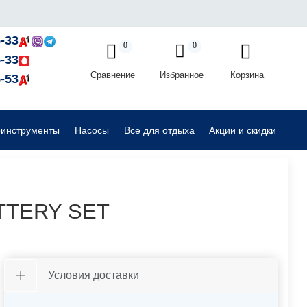
Садовые райдеры, тракторы
-33
0
0
-33
Сравнение
Избранное
Корзина
Комплектующие для садовой техники
-53
оинструменты
Насосы
Все для отдыха
Акции и скидки
ATTERY SET
Условия доставки