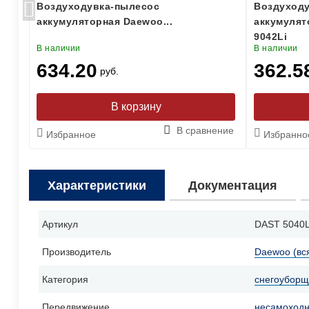
Воздуходувка-пылесос
Воздуход
аккумуляторная Daewoo...
аккумулят
9042Li
В наличии
В наличии
634.20
362.5
руб.
ение
В сравнение
Избранное
Избранно
Характеристики
Документация
Артикул
DAST 5040
Производитель
Daewoo (вс
Категория
снегоуборщ
Передвижение
несамоход