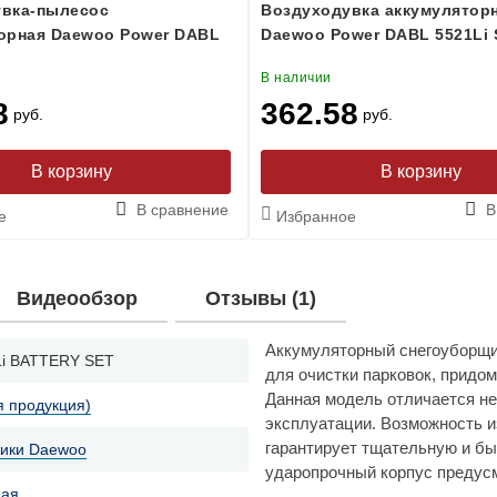
увка-пылесос
Воздуходувка аккумулятор
орная Daewoo Power DABL
Daewoo Power DABL 5521Li 
В наличии
8
362.58
руб.
руб.
В сравнение
В
е
Избранное
Видеообзор
Отзывы (1)
Аккумуляторный снегоуборщ
Li BATTERY SET
для очистки парковок, придо
Данная модель отличается н
я продукция)
эксплуатации. Возможность и
гарантирует тщательную и бы
ики Daewoo
ударопрочный корпус предус
ная