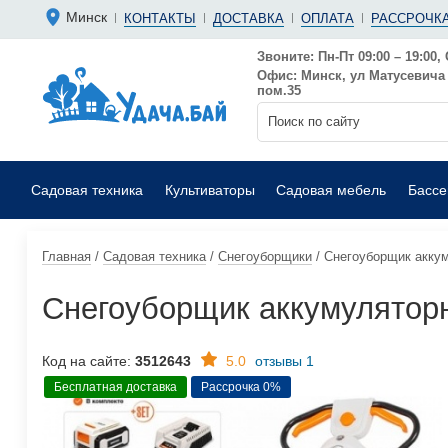
Болгарки 
Мотопомп
Минск
КОНТАКТЫ
ДОСТАВКА
ОПЛАТА
РАССРОЧКА
Аккумуляторные
Бензиновы
Дрели
Фекальные
Звоните: Пн-Пт 09:00 – 19:00, 
Офис: Минск, ул Матусевича 6
Садовые воздуходувки
Мойки выс
пом.35
Садовая техника
Культиваторы
Садовая мебель
Басс
Главная
/
Садовая техника
/
Снегоуборщики
/
Снегоуборщик акк
Снегоуборщик аккумулято
Код на сайте:
3512643
5.0
отзывы 1
Бесплатная доставка
Рассрочка 0%