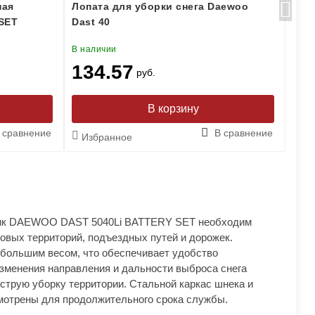
ная
Лопата для уборки снега Daewoo
Лоп
SET
Dast 40
Das
В наличии
В на
134.57
11
руб.
 сравнение
В сравнение
Избранное
Из
ик DAEWOO DAST 5040Li BATTERY SET необходим
мовых территорий, подъездных путей и дорожек.
ебольшим весом, что обеспечивает удобство
зменения направления и дальности выброса снега
струю уборку территории. Стальной каркас шнека и
мотрены для продолжительного срока службы.