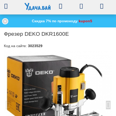
0
Скидка 7% по промокоду
kupon5
Главная
Электроинструменты
Фрезерные машины
/
/
/
Фрезер DEKO D
Фрезер DEKO DKR1600E
Код на сайте:
3023529