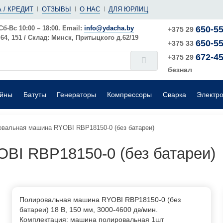
(ушм)
ы
 / КРЕДИТ
ОТЗЫВЫ
О НАС
ДЛЯ ЮРЛИЦ
е
Электрические
Шлифовальные машины
Поверхностные
Сб-Вс 10:00 – 18:00. Email:
info@ydacha.by
650-55
+375 29
4, 151 / Склад: Минск, Притыцкого д.62/19
650-55
окого давления
Садовые измельчители
+375 33
672-45
+375 29
безнал
ейны
Батуты
Генераторы
Компрессоры
Сварка
Электр
вальная машина RYOBI RBP18150-0 (без батареи)
BI RBP18150-0 (без батареи)
Полировальная машина RYOBI RBP18150-0 (без
батареи) 18 В, 150 мм, 3000-4600 дв/мин.
Комплектация: машина полировальная 1шт