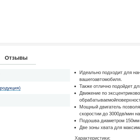
Отзывы
Идеально подходит для нан
7
вашегоавтомобиля.
Также отлично подойдет дл
продукция)
Движение по эксцентриково
обрабатываемойповерхност
Мощный двигатель позволяе
скоростии до 3000дв/мин на
Подошва диаметром 150мм п
Две зоны хвата для максим
Характеристики: