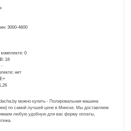
я
мин: 3000-4600
 комплекте: 0
В: 18
 -
лекте: нет
NE+
1,26
dacha.by можно купить - Полировальная машина
еи) по самой лучшей цене в Минске. Мы доставляем
нимаем любую удобную для вас форму оплаты,
атежа.