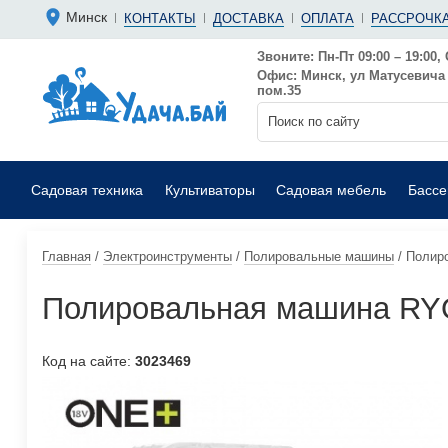
Болгарки 
Мотопомп
Минск
КОНТАКТЫ
ДОСТАВКА
ОПЛАТА
РАССРОЧКА
Аккумуляторные
Бензиновы
Дрели
Фекальные
Звоните: Пн-Пт 09:00 – 19:00, 
Офис: Минск, ул Матусевича 6
Садовые воздуходувки
Мойки выс
пом.35
Садовая техника
Культиваторы
Садовая мебель
Басс
Главная
/
Электроинструменты
/
Полировальные машины
/
Полиро
Полировальная машина RYO
Код на сайте:
3023469