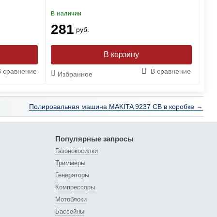
В наличии
В н
281
2
руб.
В сравнение
В сравнение
Избранное
И
Полировальная машина MAKITA 9237 CB в коробке →
Популярные запросы
Газонокосилки
Триммеры
Генераторы
Компрессоры
Мотоблоки
Бассейны