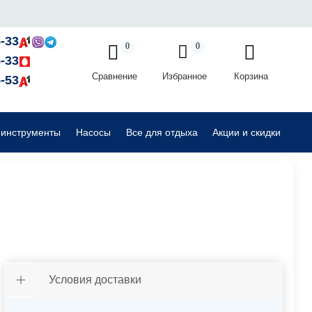
Садовые райдеры, тракторы
-33
0
0
-33
Сравнение
Избранное
Корзина
Комплектующие для садовой техники
-53
оинструменты
Насосы
Все для отдыха
Акции и скидки
Условия доставки