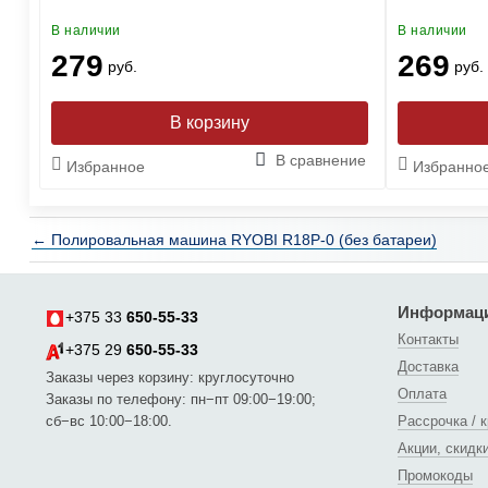
В наличии
В наличии
279
269
руб.
руб.
ние
В сравнение
Избранное
Избранно
← Полировальная машина RYOBI R18P-0 (без батареи)
Информац
+375 33
650-55-33
Контакты
+375 29
650-55-33
Доставка
Заказы через корзину: круглосуточно
Оплата
Заказы по телефону: пн−пт 09:00−19:00;
сб−вс 10:00−18:00.
Рассрочка / 
Акции, скидк
Промокоды