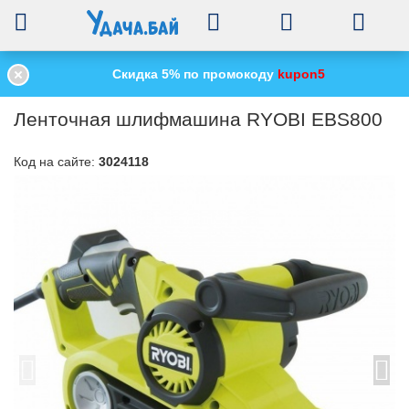
0
Скидка 5% по промокоду
kupon5
Главная
Электроинструменты
Шлифовальные машинки (шлифмаши
/
/
Ленточная шлифмашина RYOBI EBS800
Код на сайте:
3024118