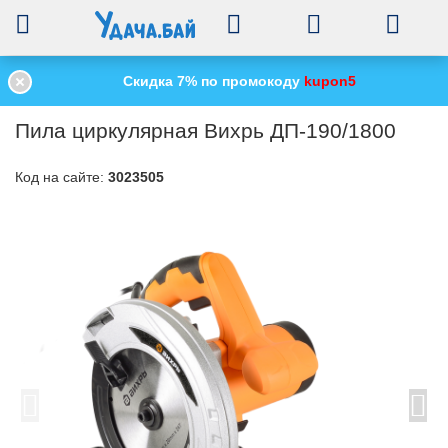
0
Скидка 7% по промокоду
kupon5
Главная
Электроинструменты
Циркулярные пилы
/
/
/
Пила циркулярна
Пила циркулярная Вихрь ДП-190/1800
Код на сайте:
3023505