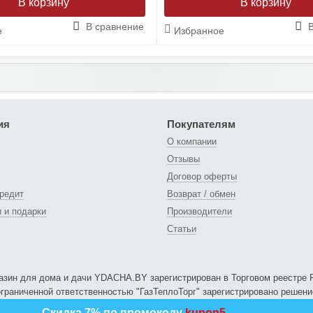
В сравнение
е
Избранное
ия
Покупателям
О компании
Отзывы
Договор оферты
кредит
Возврат / обмен
и и подарки
Производители
Статьи
азин для дома и дачи YDACHA.BY зарегистрирован в Торговом реестре Р
граниченной ответственностью "ГазТеплоТорг" зарегистрировано решени
Скидка 7% по промокоду
kupon5