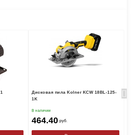
.1
Дисковая пила Kolner KCW 18BL-125-
Пи
1K
WO
В наличии
В н
464.40
4
руб.