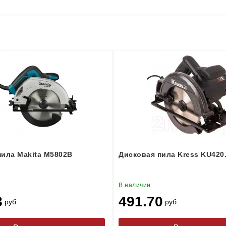
пила Makita M5802B
Дисковая пила Kress KU420
В наличии
8
491.70
руб.
руб.