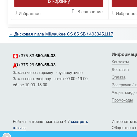
ние
В сравнение
Избранное
Избранно
← Дисковая пила Milwaukee CS 85 SB / 4933451117
Информац
+375 33
650-55-33
Контакты
+375 29
650-55-33
Доставка
Заказы через корзину: круглосуточно
Оплата
Заказы по телефону: пн−пт 09:00−19:00;
сб−вс 10:00−18:00.
Рассрочка / 
Акции, скидк
Промокоды
Рейтинг интернет-магазина 4.7
смотреть
Интернет-маг
отзывы
Общество с о
192822569.