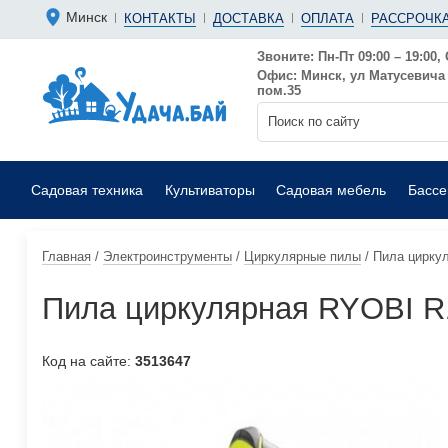
Болгарки 
Мотопомп
Минск
КОНТАКТЫ
ДОСТАВКА
ОПЛАТА
РАССРОЧКА
Аккумуляторные
Бензиновы
Дрели
Фекальные
Звоните: Пн-Пт 09:00 – 19:00, 
Офис: Минск, ул Матусевича 6
Садовые воздуходувки
Мойки выс
пом.35
Садовая техника
Культиваторы
Садовая мебель
Басс
Главная
/
Электроинструменты
/
Циркулярные пилы
/
Пила циркул
Пила циркулярная RYOBI R1
Код на сайте:
3513647