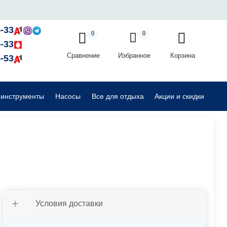
Садовые райдеры, тракторы
-33
0
0
-33
Сравнение
Избранное
Корзина
Комплектующие для садовой техники
-53
оинструменты
Насосы
Все для отдыха
Акции и скидки
Условия доставки