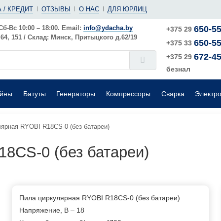
(ушм)
ы
 / КРЕДИТ
ОТЗЫВЫ
О НАС
ДЛЯ ЮРЛИЦ
е
Электрические
Шлифовальные машины
Поверхностные
Сб-Вс 10:00 – 18:00. Email:
info@ydacha.by
650-55
+375 29
4, 151 / Склад: Минск, Притыцкого д.62/19
650-55
окого давления
Садовые измельчители
+375 33
672-45
+375 29
безнал
ейны
Батуты
Генераторы
Компрессоры
Сварка
Электр
ярная RYOBI R18CS-0 (без батареи)
8CS-0 (без батареи)
Пила циркулярная RYOBI R18CS-0 (без батареи)
Напряжение, В – 18