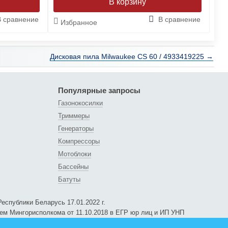
В сравнение
В сравнение
Избранное
И
Дисковая пила Milwaukee CS 60 / 4933419225 →
Популярные запросы
Газонокосилки
Триммеры
Генераторы
Компрессоры
Мотоблоки
Бассейны
Батуты
еспублики Беларусь 17.01.2022 г.
ем Мингорисполкома от 11.10.2018 в ЕГР юр лиц и ИП УНП