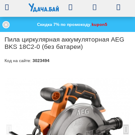
0
Скидка 7% по промокоду
kupon5
Главная
Электроинструменты
Циркулярные пилы
/
/
/
Пила циркулярна
Пила циркулярная аккумуляторная AEG
BKS 18C2-0 (без батареи)
Код на сайте:
3023494