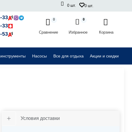
0
шт.
0
шт.
Садовые райдеры, тракторы
-33
0
0
-33
Сравнение
Избранное
Корзина
Комплектующие для садовой техники
-53
оинструменты
Насосы
Все для отдыха
Акции и скидки
Условия доставки