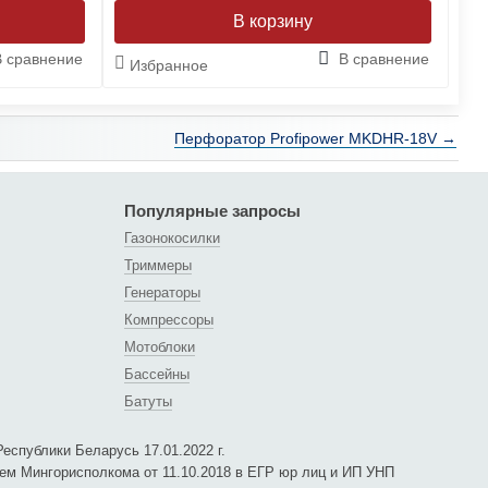
В сравнение
В сравнение
Избранное
И
Перфоратор Profipower MKDHR-18V →
Популярные запросы
Газонокосилки
Триммеры
Генераторы
Компрессоры
Мотоблоки
Бассейны
Батуты
еспублики Беларусь 17.01.2022 г.
ем Мингорисполкома от 11.10.2018 в ЕГР юр лиц и ИП УНП