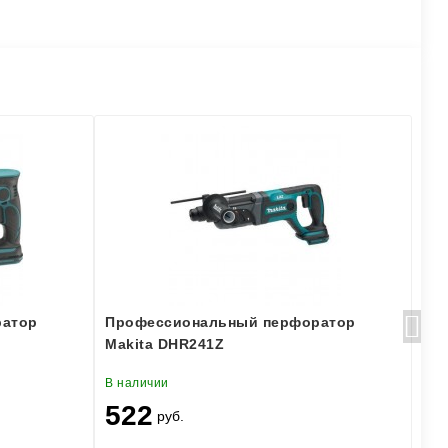
ратор
Профессиональный перфоратор
Пе
Makita DHR241Z
В наличии
В н
522
5
руб.