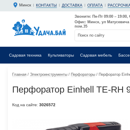
Болгарки 
Мотопомп
Минск
КОНТАКТЫ
ДОСТАВКА
ОПЛАТА
РАССРОЧКА
Аккумуляторные
Бензиновы
Дрели
Фекальные
Звоните: Пн-Пт 09:00 – 19:00, 
Офис: Минск, ул Матусевича 6
Садовые воздуходувки
Мойки выс
пом.35
Садовая техника
Культиваторы
Садовая мебель
Басс
Главная
/
Электроинструменты
/
Перфораторы
/
Перфоратор Einhe
Перфоратор Einhell TE-RH 
Код на сайте:
3026572