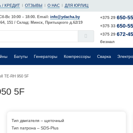
(ушм)
ы
 / КРЕДИТ
ОТЗЫВЫ
О НАС
ДЛЯ ЮРЛИЦ
е
Электрические
Шлифовальные машины
Поверхностные
Сб-Вс 10:00 – 18:00. Email:
info@ydacha.by
650-55
+375 29
4, 151 / Склад: Минск, Притыцкого д.62/19
650-55
окого давления
Садовые измельчители
+375 33
672-45
+375 29
безнал
ейны
Батуты
Генераторы
Компрессоры
Сварка
Электр
ll TE-RH 950 5F
950 5F
Тип двигателя – щеточный
Тип патрона – SDS-Plus