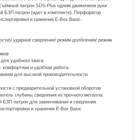
ъёмный патрон SDS-Plus одним движением руки
й БЗП патрон (идет в комплекте). Перфоратор
нспортировки и хранения E-Box Basic.
ости)/ ударное сверление/ режим долбления/ режим
имов
p для удобного хвата
: комфортная и удобная работа
анизм для высокой производительности
рости с предварительной установкой оборотов
итель глубины сверления из прочного металла
 БЗП патрон для завинчивания и сверления
нспортировки и хранения E-Box Basic