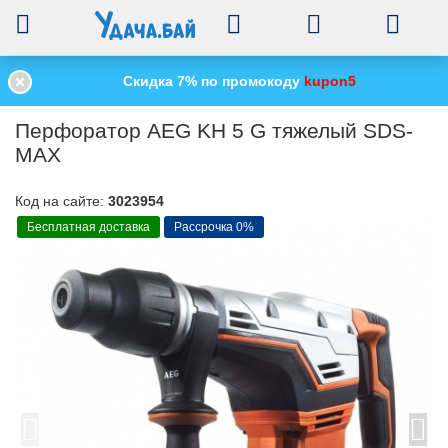
0
Скидка 7% по промокоду
kupon5
Главная
Электроинструменты
Перфораторы
/
/
/
Перфоратор AEG KH 
Перфоратор AEG KH 5 G тяжелый SDS-
MAX
Код на сайте:
3023954
Бесплатная доставка
Рассрочка 0%