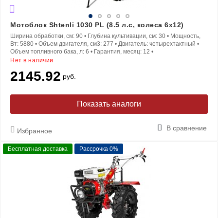
Мотоблок Shtenli 1030 PL (8.5 л.с, колеса 6x12)
Ширина обработки, см:
90
•
Глубина культивации, см:
30
•
Мощность,
Вт:
5880
•
Объем двигателя, см3:
277
•
Двигатель:
четырехтактный
•
Объем топливного бака, л:
6
•
Гарантия, месяц:
12
•
Нет в наличии
2145.92
руб.
Показать аналоги
В сравнение
Избранное
Бесплатная доставка
Рассрочка 0%