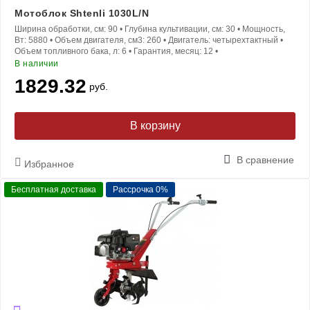
Мотоблок Shtenli 1030L/N
Ширина обработки, см:
90
•
Глубина культивации, см:
30
•
Мощность,
Вт:
5880
•
Объем двигателя, см3:
260
•
Двигатель:
четырехтактный
•
Объем топливного бака, л:
6
•
Гарантия, месяц:
12
•
В наличии
1829.32
руб.
В корзину
В сравнение
Избранное
Бесплатная доставка
Рассрочка 0%