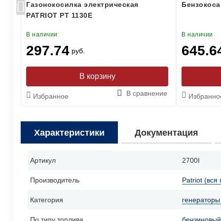
я
Газонокосилка электрическая
Бензокоса
PATRIOT PT 1130E
В наличии
В наличии
297.74
645.6
руб.
ение
В сравнение
Избранное
Избранно
Характеристики
Документация
Артикул
2700I
Производитель
Patriot (вся
Категория
генераторы 
По типу топлива
бензиновый