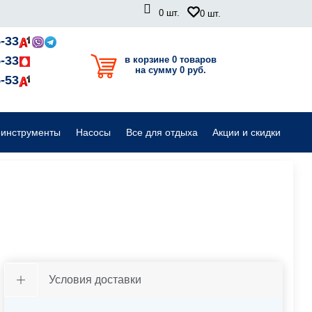
0
шт.
0
шт.
Садовые райдеры, тракторы
-33
-33
в корзине 0 товаров
на сумму 0 руб.
Комплектующие для садовой техники
-53
оинструменты
Насосы
Все для отдыха
Акции и скидки
Условия доставки