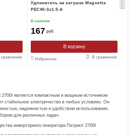
Удлинитель на катушке Magnetta
Удл
PEC40-3x1.5-A
СУ-
В наличии
В на
167
17
руб.
 сравнение
В сравнение
Избранное
Из
ot 2700I является компактным и мощным источником
ет стабильное электричество в любых условиях. Он
вностью, надежностью и удобством использования,
бором для различных задач.
ства инверторного генератора Патриот 2700I