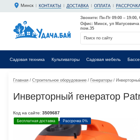
Болгарки 
Мотопомп
Минск
КОНТАКТЫ
ДОСТАВКА
ОПЛАТА
РАССРОЧКА
Аккумуляторные
Бензиновы
Дрели
Фекальные
Звоните: Пн-Пт 09:00 – 19:00, 
Офис: Минск, ул Матусевича 6
Садовые воздуходувки
Мойки выс
пом.35
Садовая техника
Культиваторы
Садовая мебель
Басс
Главная
/
Строительное оборудование
/
Генераторы
/
Инверторный 
Инверторный генератор Patr
Код на сайте:
3509687
Бесплатная доставка
Рассрочка 0%