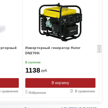
ерторный
Инверторный генератор Huter
Ин
DN2700i
HH
В наличии
В н
1138
2
руб.
В сравнение
В сравнение
Избранное
И