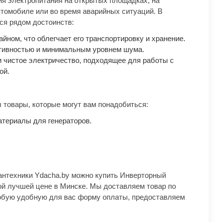
я электропитания на открытых площадках, на
 автомобиле или во время аварийных ситуаций. В
ся рядом достоинств:
йном, что облегчает его транспортировку и хранение.
тивностью и минимальным уровнем шума.
 чистое электричество, подходящее для работы с
ой.
 товары, которые могут вам понадобиться:
териалы для генераторов.
.
антехники Ydacha.by можно купить Инверторный
амой лучшей цене в Минске. Мы доставляем товар по
юбую удобную для вас форму оплаты, предоставляем