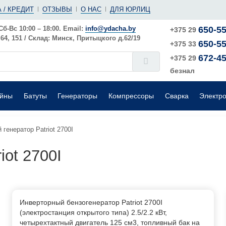
(ушм)
ы
 / КРЕДИТ
ОТЗЫВЫ
О НАС
ДЛЯ ЮРЛИЦ
е
Электрические
Шлифовальные машины
Поверхностные
Сб-Вс 10:00 – 18:00. Email:
info@ydacha.by
650-55
+375 29
4, 151 / Склад: Минск, Притыцкого д.62/19
650-55
окого давления
Садовые измельчители
+375 33
672-45
+375 29
безнал
ейны
Батуты
Генераторы
Компрессоры
Сварка
Электр
генератор Patriot 2700I
iot 2700I
Инверторный бензогенератор Patriot 2700I
(электростанция открытого типа) 2.5/2.2 кВт,
четырехтактный двигатель 125 см3, топливный бак на