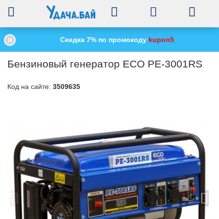
0
Скидка 7% по промокоду
kupon5
Главная
Строительное оборудование
Генераторы
/
/
/
Бензиновый гене
Бензиновый генератор ECO PE-3001RS
Код на сайте:
3509635