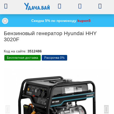
0
Скидка 5% по промокоду
kupon5
Главная
Строительное оборудование
Генераторы
/
/
/
Бензиновый гене
Бензиновый генератор Hyundai HHY
3020F
Код на сайте:
3512486
Бесплатная доставка
Рассрочка 0%