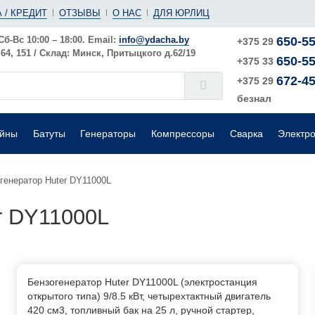
(ушм)
ы
 / КРЕДИТ
ОТЗЫВЫ
О НАС
ДЛЯ ЮРЛИЦ
е
Электрические
Шлифовальные машины
Поверхностные
Сб-Вс 10:00 – 18:00. Email:
info@ydacha.by
650-55
+375 29
4, 151 / Склад: Минск, Притыцкого д.62/19
650-55
окого давления
Садовые измельчители
+375 33
672-45
+375 29
безнал
ейны
Батуты
Генераторы
Компрессоры
Сварка
Электр
генератор Huter DY11000L
r DY11000L
Бензогенератор Huter DY11000L (электростанция
открытого типа) 9/8.5 кВт, четырехтактный двигатель
420 см3, топливный бак на 25 л, ручной стартер,