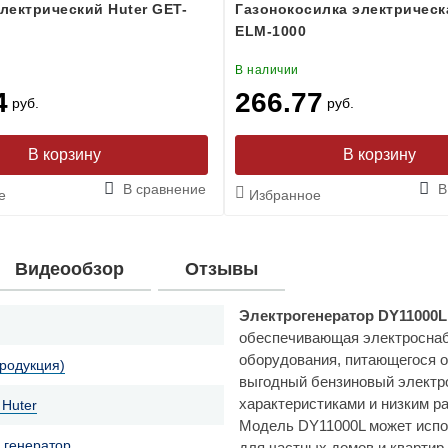
лектрический Huter GET-
Газонокосилка электрическ
ELM-1000
В наличии
4
266.77
руб.
руб.
В сравнение
В
е
Избранное
Видеообзор
Отзывы
Электрогенератор DY11000L 
обеспечивающая электроснаб
оборудования, питающегося о
продукция)
выгодный бензиновый электр
характеристиками и низким р
 Huter
Модель DY11000L может испол
 генератор
для частных домов и квартир