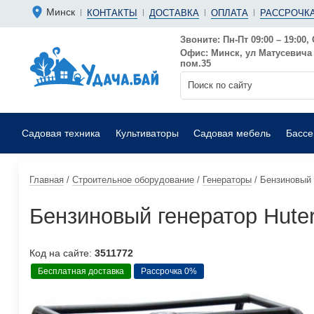
Болгарки 
Мотопомп
Минск
КОНТАКТЫ
ДОСТАВКА
ОПЛАТА
РАССРОЧКА
Аккумуляторные
Бензиновы
Дрели
Фекальные
Звоните: Пн-Пт 09:00 – 19:00, 
Офис: Минск, ул Матусевича 6
Садовые воздуходувки
Мойки выс
пом.35
Садовая техника
Культиваторы
Садовая мебель
Басс
Главная
/
Строительное оборудование
/
Генераторы
/
Бензиновый 
Бензиновый генератор Hute
Код на сайте:
3511772
Бесплатная доставка
Рассрочка 0%