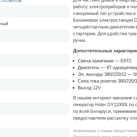
работу электроприборов в по
й
синхронный тип устройства и
Бензиновая электростанция
тный
четырёхтактным двигателем в
стартером. Для удобства тра
ручки.
Дополтительные характери
Свеча зажигания — E6TC
Двигатель — 4Т одноцилин
Эл. выходы 380/220/12 — 0/
Сила тока розеток 380/220/1
Выход 12V
В нашем интернет-магазине с
генератор Huter DY11000L по
по всей Беларуси, принимае
предоставляем рассрочку пл
Информация о товаре предоставлен