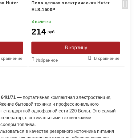
ая Huter
Пила цепная электрическая Huter
Газ
ELS-1500P
ELM
В наличии
В на
214
27
руб.
 сравнение
В сравнение
Избранное
Из
64/1/71
— портативная компактная электростанция,
жение бытовой техники и профессионального
т стандартной однофазной сети 220 Вольт. Это самый
огенератор, с оптимальными техническими
асходом топлива.
ьзоваться в качестве резервного источника питания
, а также как постоянная станция, обеспечивающая