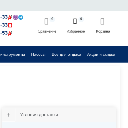
Садовые райдеры, тракторы
-33
0
0
-33
Сравнение
Избранное
Корзина
Комплектующие для садовой техники
-53
оинструменты
Насосы
Все для отдыха
Акции и скидки
Условия доставки