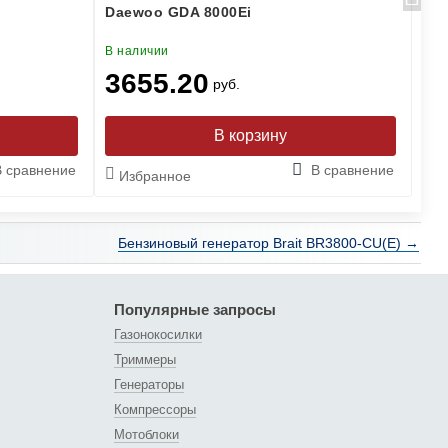
Daewoo GDA 8000Ei
800
В наличии
В н
3655.20
3
руб.
В сравнение
В сравнение
Избранное
И
Бензиновый генератор Brait BR3800-CU(Е) →
Популярные запросы
Газонокосилки
Триммеры
Генераторы
Компрессоры
Мотоблоки