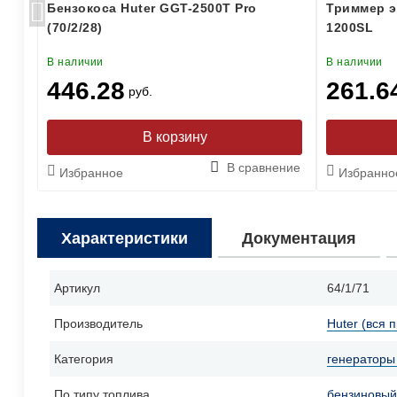
er
Бензокоса Huter GGT-2500Т Pro
Триммер э
(70/2/28)
1200SL
В наличии
В наличии
446.28
261.6
руб.
ение
В сравнение
Избранное
Избранно
Характеристики
Документация
Артикул
64/1/71
Производитель
Huter (вся 
Категория
генераторы
По типу топлива
бензиновый