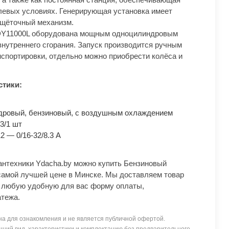
левых условиях. Генерирующая установка имеет
 щёточный механизм.
 DY11000L оборудована мощным одноцилиндровым
нутреннего сгорания. Запуск производится ручным
нспортировки, отдельно можно приобрести колёса и
стики:
дровый, бензиновый, с воздушным охлаждением
3/1 шт
2 — 0/16-32/8.3 А
антехники Ydacha.by можно купить Бензиновый
 самой лучшей цене в Минске. Мы доставляем товар
м любую удобную для вас форму оплаты,
атежа.
а для ознакомления и не является публичной офертой.