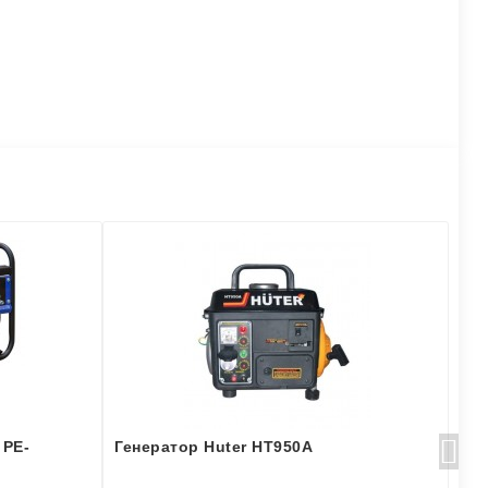
Хи
 PE-
Генератор Huter HT950A
Бе