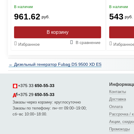
В наличии
В наличии
961.62
543
руб.
руб.
ние
В сравнение
Избранное
Избранно
← Дизельный генератор Fubag DS 9500 XD ES
Информац
+375 33
650-55-33
Контакты
+375 29
650-55-33
Доставка
Заказы через корзину: круглосуточно
Оплата
Заказы по телефону: пн−пт 09:00−19:00;
сб−вс 10:00−18:00.
Рассрочка / 
Акции, скидк
Промокоды