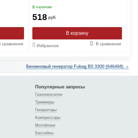
В наличии
В н
518
3
руб.
В сравнение
В сравнение
Избранное
И
Бензиновый генератор Fubag BS 3300 (646468) →
Популярные запросы
Газонокосилки
Триммеры
Генераторы
Компрессоры
Мотоблоки
Бассейны