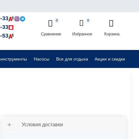
Садовые райдеры, тракторы
-33
0
0
-33
Сравнение
Избранное
Корзина
Комплектующие для садовой техники
-53
оинструменты
Насосы
Все для отдыха
Акции и скидки
Условия доставки