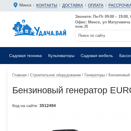
Болгарки 
Мотопомп
Минск
КОНТАКТЫ
ДОСТАВКА
ОПЛАТА
РАССРОЧКА
Аккумуляторные
Бензиновы
Дрели
Фекальные
Звоните: Пн-Пт 09:00 – 19:00, 
Офис: Минск, ул Матусевича 6
Садовые воздуходувки
Мойки выс
пом.35
Садовая техника
Культиваторы
Садовая мебель
Басс
Главная
/
Строительное оборудование
/
Генераторы
/
Бензиновый
Бензиновый генератор EU
Код на сайте:
3512494