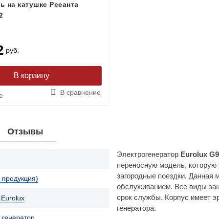
ь на катушке Ресанта
2
2
руб.
В сравнение
е
Отзывы
Электрогенератор
Eurolux G9
переносную модель, которую у
загородные поездки. Данная 
я продукция)
обслуживанием. Все виды за
срок службы. Корпус имеет э
Eurolux
генератора.
 генератор