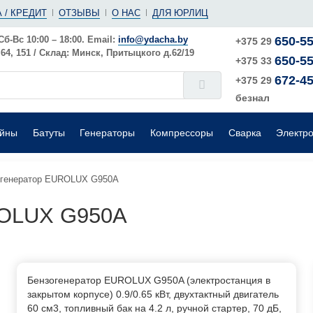
(ушм)
ы
 / КРЕДИТ
ОТЗЫВЫ
О НАС
ДЛЯ ЮРЛИЦ
е
Электрические
Шлифовальные машины
Поверхностные
Сб-Вс 10:00 – 18:00. Email:
info@ydacha.by
650-55
+375 29
4, 151 / Склад: Минск, Притыцкого д.62/19
650-55
окого давления
Садовые измельчители
+375 33
672-45
+375 29
безнал
ейны
Батуты
Генераторы
Компрессоры
Сварка
Электр
 генератор EUROLUX G950A
ROLUX G950A
Бензогенератор EUROLUX G950A (электростанция в
закрытом корпусе) 0.9/0.65 кВт, двухтактный двигатель
60 см3, топливный бак на 4.2 л, ручной стартер, 70 дБ,