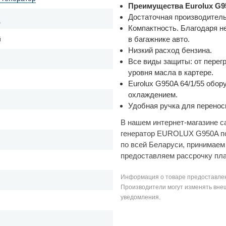
Преимущества Eurolux G9
Достаточная производитель
й
Компактность. Благодаря н
в багажнике авто.
й
Низкий расход бензина.
Все виды защиты: от перегр
уровня масла в картере.
Eurolux G950A 64/1/55 обо
охлаждением.
Удобная ручка для перенос
В нашем интернет-магазине с
генератор EUROLUX G950A по
по всей Беларуси, принимае
предоставляем рассрочку пл
Информация о товаре предоставлен
Производители могут изменять внеш
уведомления.