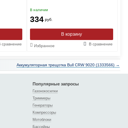
В наличии
В н
334
4
руб.
В сравнение
В сравнение
Избранное
И
Аккумуляторная трещотка Bull CRW 9020 (1333566) →
Популярные запросы
Газонокосилки
Триммеры
Генераторы
Компрессоры
Мотоблоки
Бассейны