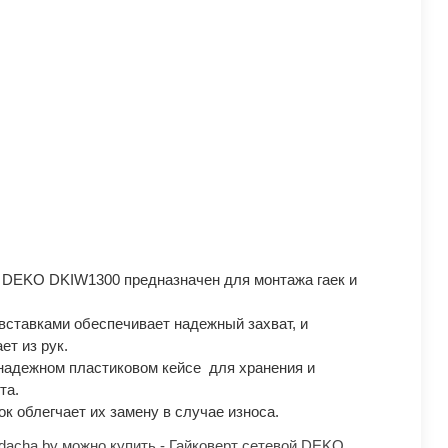
й DEKO DKIW1300 предназначен для монтажа гаек и
вставками обеспечивает надежный захват, и
ет из рук.
надежном пластиковом кейсе для хранения и
та.
к облегчает их замену в случае износа.
dacha.by можно купить - Гайковерт сетевой DEKO