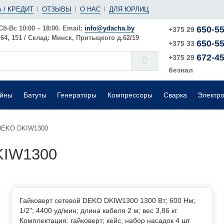
(ушм)
ы
 / КРЕДИТ
ОТЗЫВЫ
О НАС
ДЛЯ ЮРЛИЦ
е
Электрические
Шлифовальные машины
Поверхностные
Сб-Вс 10:00 – 18:00. Email:
info@ydacha.by
650-55
+375 29
4, 151 / Склад: Минск, Притыцкого д.62/19
650-55
окого давления
Садовые измельчители
+375 33
672-45
+375 29
безнал
ейны
Батуты
Генераторы
Компрессоры
Сварка
Электр
 DEKO DKIW1300
KIW1300
Гайковерт сетевой DEKO DKIW1300 1300 Вт; 600 Нм;
1/2"; 4400 уд/мин; длина кабеля 2 м; вес 3,86 кг.
Комплектация: гайковерт; кейс; набор насадок 4 шт