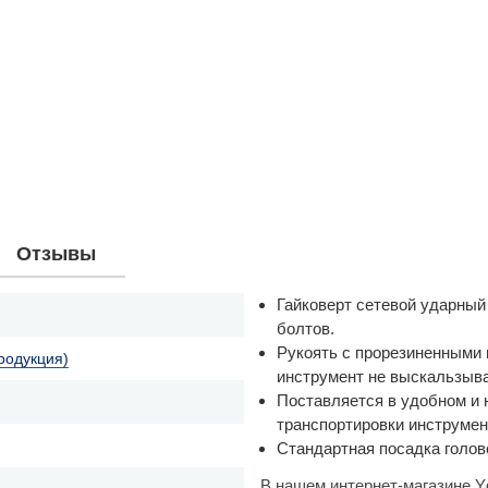
Отзывы
Гайковерт сетевой ударны
болтов.
Рукоять с прорезиненными 
родукция)
инструмент не выскальзыва
Поставляется в удобном и 
транспортировки инструмен
Стандартная посадка голово
В нашем интернет-магазине Y