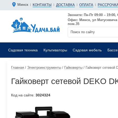
Болгарки 
Мотопомп
Минск
КОНТАКТЫ
ДОСТАВКА
ОПЛАТА
РАССРОЧКА
Аккумуляторные
Бензиновы
Дрели
Фекальные
Звоните: Пн-Пт 09:00 – 19:00, 
Офис: Минск, ул Матусевича 6
Садовые воздуходувки
Мойки выс
пом.35
Садовая техника
Культиваторы
Садовая мебель
Басс
Главная
/
Электроинструменты
/
Гайковерты
/
Гайковерт сетевой
Гайковерт сетевой DEKO D
Код на сайте:
3024324