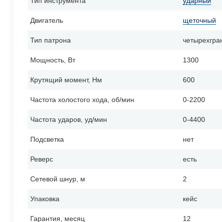
Тип инструмента
ударный
Двигатель
щеточный
Тип патрона
четырехгран
Мощность, Вт
1300
Крутящий момент, Нм
600
Частота холостого хода, об/мин
0-2200
Частота ударов, уд/мин
0-4400
Подсветка
нет
Реверс
есть
Сетевой шнур, м
2
Упаковка
кейс
Гарантия, месяц
12