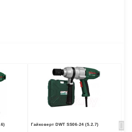
.6)
Гайковерт DWT SS06-24 (5.2.7)
Гай
950