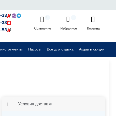
Садовые райдеры, тракторы
-33
0
0
-33
Сравнение
Избранное
Корзина
Комплектующие для садовой техники
-53
оинструменты
Насосы
Все для отдыха
Акции и скидки
Условия доставки