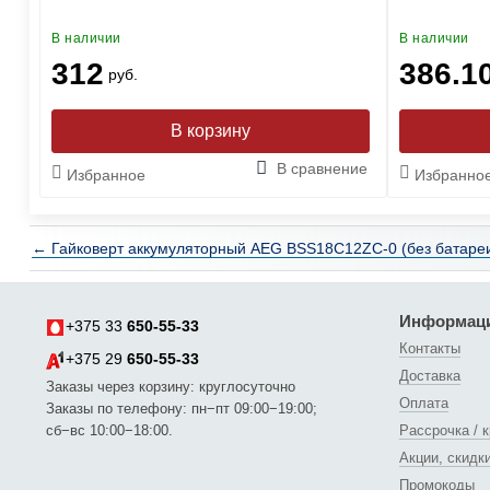
В наличии
В наличии
312
386.1
руб.
ние
В сравнение
Избранное
Избранно
← Гайковерт аккумуляторный AEG BSS18C12ZC-0 (без батаре
Информац
+375 33
650-55-33
Контакты
+375 29
650-55-33
Доставка
Заказы через корзину: круглосуточно
Оплата
Заказы по телефону: пн−пт 09:00−19:00;
сб−вс 10:00−18:00.
Рассрочка / 
Акции, скидк
Промокоды