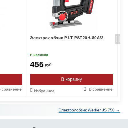
Электролобзик P.I.T PST20H-80A/2
Эл
В наличии
В н
455
3
руб.
В сравнение
В сравнение
Избранное
И
Электролобзик Werker JS 750 →