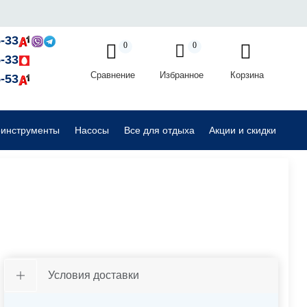
Садовые райдеры, тракторы
-33
0
0
-33
Сравнение
Избранное
Корзина
Комплектующие для садовой техники
-53
оинструменты
Насосы
Все для отдыха
Акции и скидки
Условия доставки