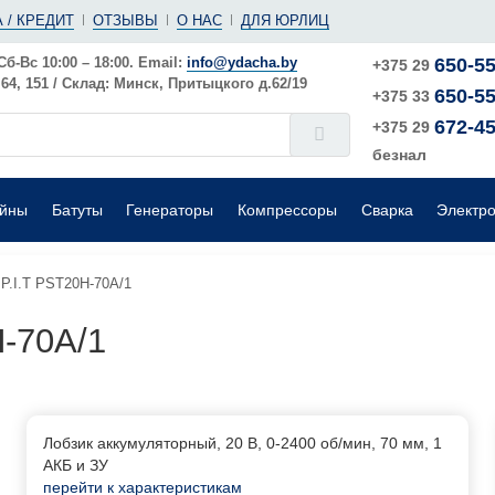
(ушм)
ы
 / КРЕДИТ
ОТЗЫВЫ
О НАС
ДЛЯ ЮРЛИЦ
е
Электрические
Шлифовальные машины
Поверхностные
Сб-Вс 10:00 – 18:00. Email:
info@ydacha.by
650-55
+375 29
4, 151 / Склад: Минск, Притыцкого д.62/19
650-55
окого давления
Садовые измельчители
+375 33
672-45
+375 29
безнал
ейны
Батуты
Генераторы
Компрессоры
Сварка
Электр
P.I.T PST20H-70A/1
H-70A/1
Лобзик аккумуляторный, 20 В, 0-2400 об/мин, 70 мм, 1
АКБ и ЗУ
перейти к характеристикам