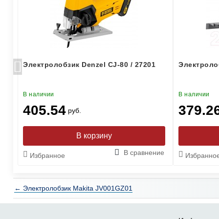
Электролобзик Denzel CJ-80 / 27201
Электроло
В наличии
В наличии
405.54
379.2
руб.
ние
В сравнение
Избранное
Избранно
← Электролобзик Makita JV001GZ01