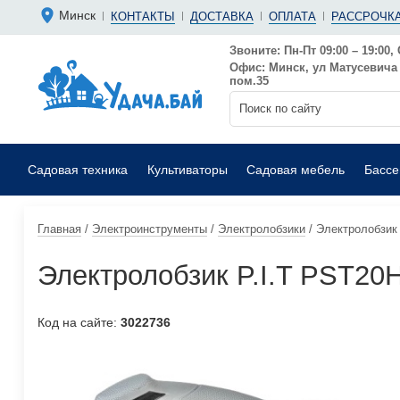
Болгарки 
Мотопомп
Минск
КОНТАКТЫ
ДОСТАВКА
ОПЛАТА
РАССРОЧКА
Аккумуляторные
Бензиновы
Дрели
Фекальные
Звоните: Пн-Пт 09:00 – 19:00, 
Офис: Минск, ул Матусевича 6
Садовые воздуходувки
Мойки выс
пом.35
Садовая техника
Культиваторы
Садовая мебель
Басс
Главная
/
Электроинструменты
/
Электролобзики
/
Электролобзик 
Электролобзик P.I.T PST20
Код на сайте:
3022736