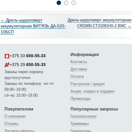
← Дрель-шуруповерт
Дрель-шуруповерт аккумуляторная
аккумуляторная ВИТЯЗЬ ДА-520-
CROWN CT21091HX-2 BMC →
10БСП
Информация
+375 33
650-55-33
Контакты
+375 29
650-55-33
Доставка
Заказы через корзину:
Оплата
круглосуточно
Заказы по телефону: пн−пт
Рассрочка / кредит
09:00−19:00;
Акции, скидки и подарки
сб−вс 10:00−18:00.
Промокоды
Покупателям
Популярные запросы
О компании
Газонокосилки
Отзывы
Триммеры
Договор оферты
Генераторы