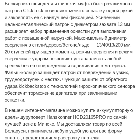
Блокировка шпинделя и широкая муфта быстрозажимного
патрона ClickLock позволяют менять оснастку одной рукой
и закреплять ее с наилучшей фиксацией. Усиленный
цельнометаллический патрон с диаметром захвата 13 мм
расширяет набор применения оснастки для выполнения
работ с повышенной нагрузкой. Максимальный диаметр
сверления в cтали/дереве/бетоне/льде — 13/40/13/200 мм.
20 ступеней крутящего момента, режим сверления и режим
сверления с ударом позволяют устанавливать любой
крепеж без его повреждения и вдавливания в материал.
Фальш-кольцо защищает патрон от повреждений в узких,
труднодоступных местах. Функция защиты от обратного
удара kickbackstop с технологией гироскопического сенсора
обеспечит торможение двигателя при заклинивании
оснастки.
В нашем интернет-магазине можно купить аккумуляторную
дрель-шуруповерт Hanskonner HCD20165PRO по самой
лучшей цене в Минске. Мы доставляем товар по всей
Беларуси, принимаем любую удобную для вас форму
оплаты, предоставляем рассрочку платежа.