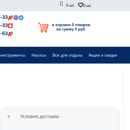
0
шт.
0
шт.
Садовые райдеры, тракторы
-33
-33
в корзине 0 товаров
на сумму 0 руб.
Комплектующие для садовой техники
-53
оинструменты
Насосы
Все для отдыха
Акции и скидки
Условия доставки