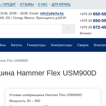
(ушм)
ы
 / КРЕДИТ
ОТЗЫВЫ
О НАС
ДЛЯ ЮРЛИЦ
е
Электрические
Шлифовальные машины
Поверхностные
Сб-Вс 10:00 – 18:00. Email:
info@ydacha.by
650-55
+375 29
4, 151 / Склад: Минск, Притыцкого д.62/19
650-55
окого давления
Садовые измельчители
+375 33
672-45
+375 29
безнал
ейны
Батуты
Генераторы
Компрессоры
Сварка
Электр
mmer Flex USM900D
шина Hammer Flex USM900D
Угловая шлифмашина Hammer Flex USM900D
Мощность, Вт – 900