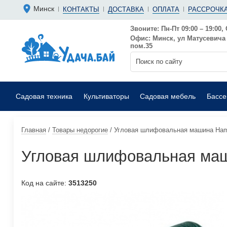
Болгарки 
Мотопомп
Минск
КОНТАКТЫ
ДОСТАВКА
ОПЛАТА
РАССРОЧКА
Аккумуляторные
Бензиновы
Дрели
Фекальные
Звоните: Пн-Пт 09:00 – 19:00, 
Офис: Минск, ул Матусевича 6
Садовые воздуходувки
Мойки выс
пом.35
Садовая техника
Культиваторы
Садовая мебель
Басс
Главная
/
Товары недорогие
/
Угловая шлифовальная машина Ha
Угловая шлифовальная ма
Код на сайте:
3513250