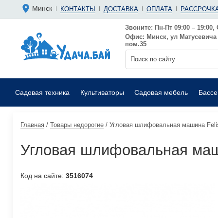
Болгарки 
Мотопомп
Минск
КОНТАКТЫ
ДОСТАВКА
ОПЛАТА
РАССРОЧКА
Аккумуляторные
Бензиновы
Дрели
Фекальные
Звоните: Пн-Пт 09:00 – 19:00, 
Офис: Минск, ул Матусевича 6
Садовые воздуходувки
Мойки выс
пом.35
Садовая техника
Культиваторы
Садовая мебель
Басс
Главная
/
Товары недорогие
/
Угловая шлифовальная машина Felis
Угловая шлифовальная маши
Код на сайте:
3516074