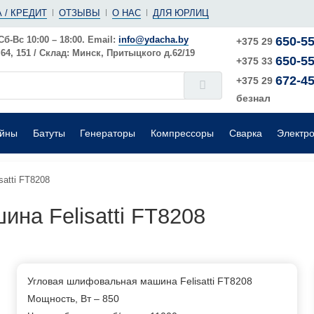
(ушм)
ы
 / КРЕДИТ
ОТЗЫВЫ
О НАС
ДЛЯ ЮРЛИЦ
е
Электрические
Шлифовальные машины
Поверхностные
Сб-Вс 10:00 – 18:00. Email:
info@ydacha.by
650-55
+375 29
4, 151 / Склад: Минск, Притыцкого д.62/19
650-55
окого давления
Садовые измельчители
+375 33
672-45
+375 29
безнал
ейны
Батуты
Генераторы
Компрессоры
Сварка
Электр
atti FT8208
на Felisatti FT8208
Угловая шлифовальная машина Felisatti FT8208
Мощность, Вт – 850