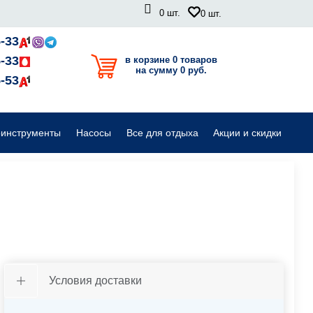
0
шт.
0
шт.
Садовые райдеры, тракторы
-33
-33
в корзине 0 товаров
на сумму 0 руб.
Комплектующие для садовой техники
-53
оинструменты
Насосы
Все для отдыха
Акции и скидки
Условия доставки