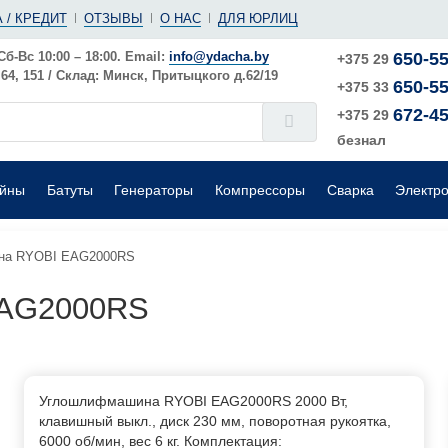
(ушм)
ы
 / КРЕДИТ
ОТЗЫВЫ
О НАС
ДЛЯ ЮРЛИЦ
е
Электрические
Шлифовальные машины
Поверхностные
Сб-Вс 10:00 – 18:00. Email:
info@ydacha.by
650-55
+375 29
4, 151 / Склад: Минск, Притыцкого д.62/19
650-55
окого давления
Садовые измельчители
+375 33
672-45
+375 29
безнал
ейны
Батуты
Генераторы
Компрессоры
Сварка
Электр
на RYOBI EAG2000RS
EAG2000RS
Углошлифмашина RYOBI EAG2000RS 2000 Вт,
клавишный выкл., диск 230 мм, поворотная рукоятка,
6000 об/мин, вес 6 кг. Комплектация: