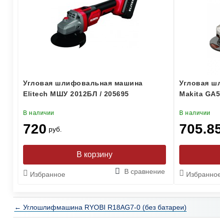
Угловая шлифовальная машина
Угловая ш
Elitech МШУ 2012БЛ / 205695
Makita GA
В наличии
В наличии
720
705.8
руб.
В сравнение
Избранное
Избранно
← Углошлифмашина RYOBI R18AG7-0 (без батареи)