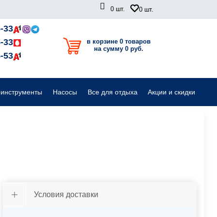
0
шт.
0
шт.
Садовые райдеры, тракторы
-33
-33
в корзине 0 товаров
на сумму 0 руб.
Комплектующие для садовой техники
-53
оинструменты
Насосы
Все для отдыха
Акции и скидки
Условия доставки