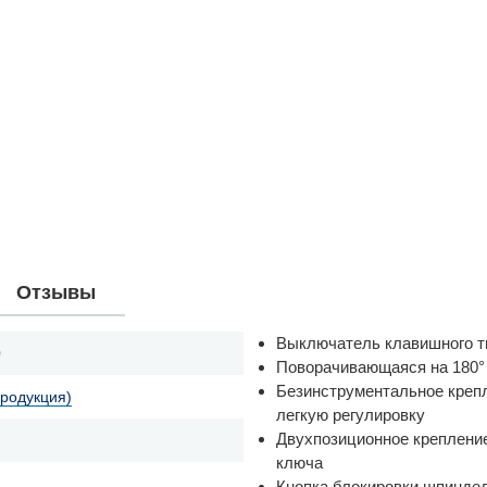
Отзывы
Выключатель клавишного т
0
Поворачивающаяся на 180°
Безинструментальное креп
продукция)
легкую регулировку
Двухпозиционное крепление
ключа
Кнопка блокировки шпиндел