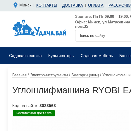
Болгарки 
Мотопомп
Минск
КОНТАКТЫ
ДОСТАВКА
ОПЛАТА
РАССРОЧКА
Аккумуляторные
Бензиновы
Дрели
Фекальные
Звоните: Пн-Пт 09:00 – 19:00, 
Офис: Минск, ул Матусевича 6
Садовые воздуходувки
Мойки выс
пом.35
Садовая техника
Культиваторы
Садовая мебель
Басс
Главная
/
Электроинструменты
/
Болгарки (ушм)
/
Углошлифмаши
Углошлифмашина RYOBI 
Код на сайте:
3023563
Бесплатная доставка