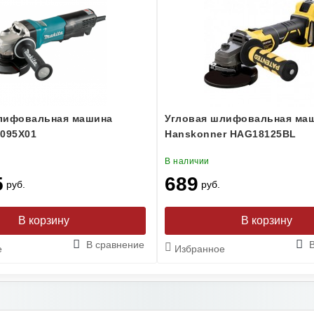
лифовальная машина
Угловая шлифовальная ма
5095X01
Hanskonner HAG18125BL
В наличии
5
689
руб.
руб.
В сравнение
е
Избранное