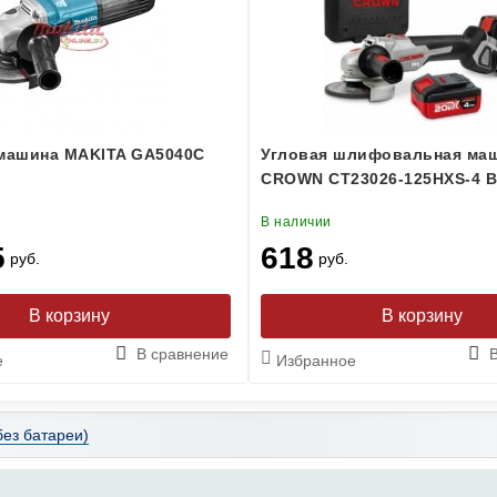
машина MAKITA GA5040С
Угловая шлифовальная ма
CROWN CT23026-125HXS-4 
В наличии
5
618
руб.
руб.
В сравнение
е
Избранное
ез батареи)