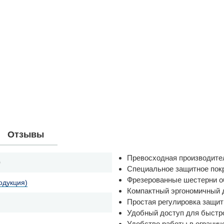
Отзывы
Превосходная производител
0
Специальное защитное пок
Фрезерованные шестерни о
одукция)
Компактный эргономичный ди
Простая регулировка защит
Удобный доступ для быстр
Удобство работы в ограниче