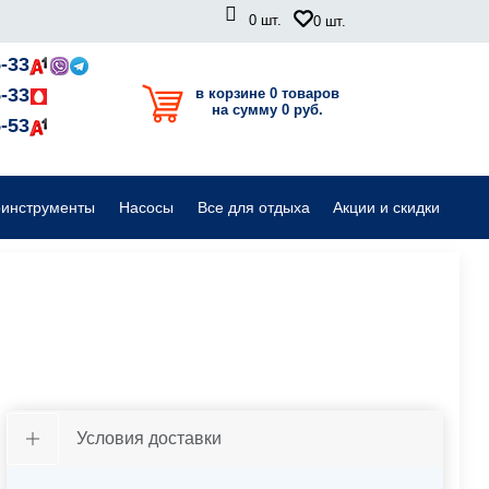
0
шт.
0
шт.
Садовые райдеры, тракторы
-33
-33
в корзине 0 товаров
на сумму 0 руб.
Комплектующие для садовой техники
-53
оинструменты
Насосы
Все для отдыха
Акции и скидки
Условия доставки