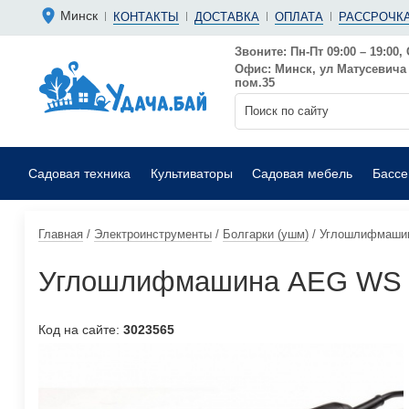
Болгарки 
Мотопомп
Минск
КОНТАКТЫ
ДОСТАВКА
ОПЛАТА
РАССРОЧКА
Аккумуляторные
Бензиновы
Дрели
Фекальные
Звоните: Пн-Пт 09:00 – 19:00, 
Офис: Минск, ул Матусевича 6
Садовые воздуходувки
Мойки выс
пом.35
Садовая техника
Культиваторы
Садовая мебель
Басс
Главная
/
Электроинструменты
/
Болгарки (ушм)
/
Углошлифмаши
Углошлифмашина AEG WS 
Код на сайте:
3023565