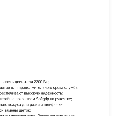
ьность двигателя 2200 Вт;
рытие для продолжительного срока службы;
беспечивают высокую надежность;
зайн с покрытием Softgrip на рукоятке;
ного кожуха для резки и шлифовки;
ой замены щеток;
нном пространстве. Легкая замена диска;