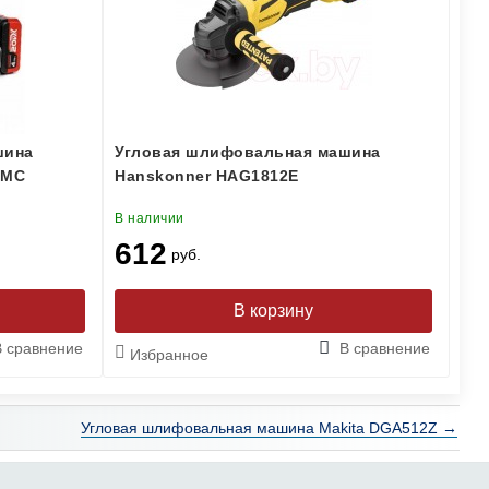
шина
Угловая шлифовальная машина
BMC
Hanskonner HAG1812E
В наличии
612
руб.
В сравнение
В сравнение
Избранное
Угловая шлифовальная машина Makita DGA512Z →