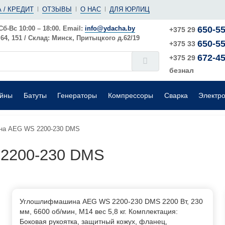
(ушм)
ы
 / КРЕДИТ
ОТЗЫВЫ
О НАС
ДЛЯ ЮРЛИЦ
е
Электрические
Шлифовальные машины
Поверхностные
Сб-Вс 10:00 – 18:00. Email:
info@ydacha.by
650-55
+375 29
4, 151 / Склад: Минск, Притыцкого д.62/19
650-55
окого давления
Садовые измельчители
+375 33
672-45
+375 29
безнал
ейны
Батуты
Генераторы
Компрессоры
Сварка
Электр
на AEG WS 2200-230 DMS
2200-230 DMS
Углошлифмашина AEG WS 2200-230 DMS 2200 Вт, 230
мм, 6600 об/мин, М14 вес 5,8 кг. Комплектация:
Боковая рукоятка, защитный кожух, фланец,