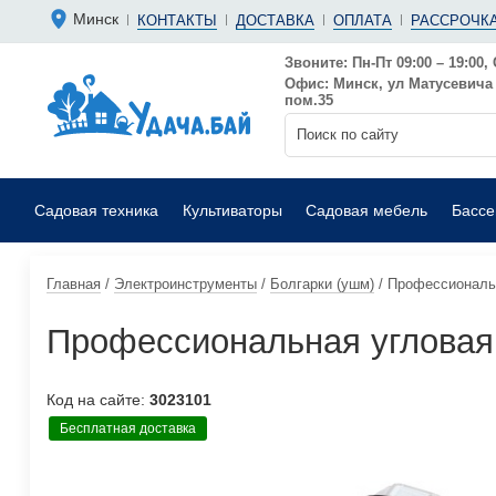
Болгарки 
Мотопомп
Минск
КОНТАКТЫ
ДОСТАВКА
ОПЛАТА
РАССРОЧКА
Аккумуляторные
Бензиновы
Дрели
Фекальные
Звоните: Пн-Пт 09:00 – 19:00, 
Офис: Минск, ул Матусевича 6
Садовые воздуходувки
Мойки выс
пом.35
Садовая техника
Культиваторы
Садовая мебель
Басс
Главная
/
Электроинструменты
/
Болгарки (ушм)
/
Профессиональ
Профессиональная углова
Код на сайте:
3023101
Бесплатная доставка