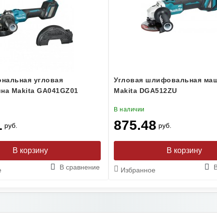
нальная угловая
Угловая шлифовальная ма
а Makita GA041GZ01
Makita DGA512ZU
В наличии
1
875.48
руб.
руб.
В сравнение
е
Избранное