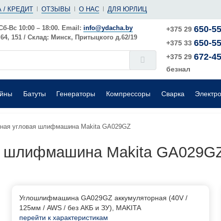
(ушм)
ы
 / КРЕДИТ
ОТЗЫВЫ
О НАС
ДЛЯ ЮРЛИЦ
е
Электрические
Шлифовальные машины
Поверхностные
Сб-Вс 10:00 – 18:00. Email:
info@ydacha.by
650-55
+375 29
4, 151 / Склад: Минск, Притыцкого д.62/19
650-55
окого давления
Садовые измельчители
+375 33
672-45
+375 29
безнал
ейны
Батуты
Генераторы
Компрессоры
Сварка
Электр
ная угловая шлифмашина Makita GA029GZ
я шлифмашина Makita GA029G
Углошлифмашина GA029GZ аккумуляторная (40V /
125мм / AWS / без АКБ и ЗУ), MAKITA
перейти к характеристикам