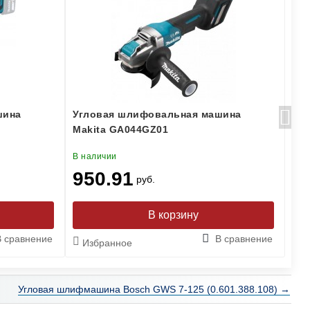
шина
Угловая шлифовальная машина
Уг
Makita GA044GZ01
Ma
В наличии
В н
950.91
8
руб.
В сравнение
В сравнение
Избранное
И
Угловая шлифмашина Bosch GWS 7-125 (0.601.388.108) →