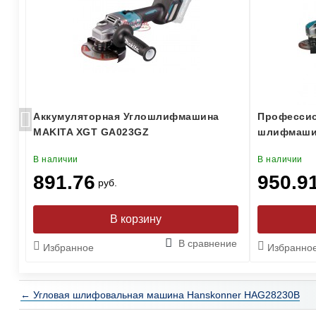
Аккумуляторная Углошлифмашина
Профессио
MAKITA XGT GA023GZ
шлифмашин
В наличии
В наличии
891.76
950.9
руб.
ние
В сравнение
Избранное
Избранно
← Угловая шлифовальная машина Hanskonner HAG28230B