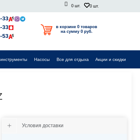
0
шт.
0
шт.
Садовые райдеры, тракторы
-33
-33
в корзине 0 товаров
на сумму 0 руб.
Комплектующие для садовой техники
-53
оинструменты
Насосы
Все для отдыха
Акции и скидки
Z
Условия доставки