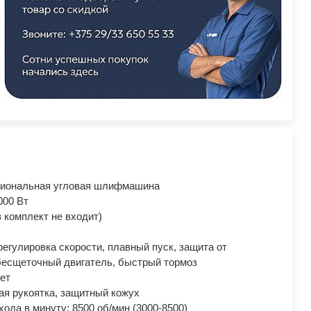
иональная угловая шлифмашина
000 Вт
в комплект не входит)
егулировка скорости, плавный пуск, защита от
бесщеточный двигатель, быстрый тормоз
ет
ая рукоятка, защитный кожух
хода в минуту: 8500 об/мин (3000-8500)