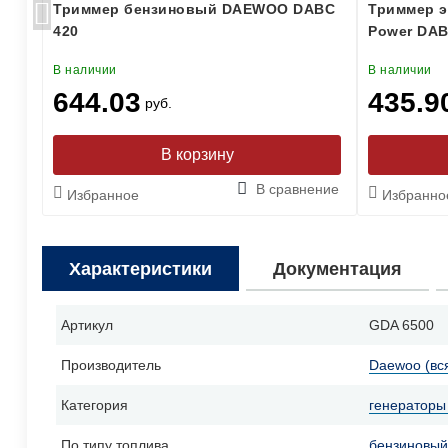
Триммер бензиновый DAEWOO DABC
Триммер э
420
Power DAB
В наличии
В наличии
644.03
435.9
руб.
ение
В сравнение
Избранное
Избранно
Характеристики
Документация
Артикул
GDA 6500
Производитель
Daewoo (вс
Категория
генераторы
По типу топлива
бензиновый