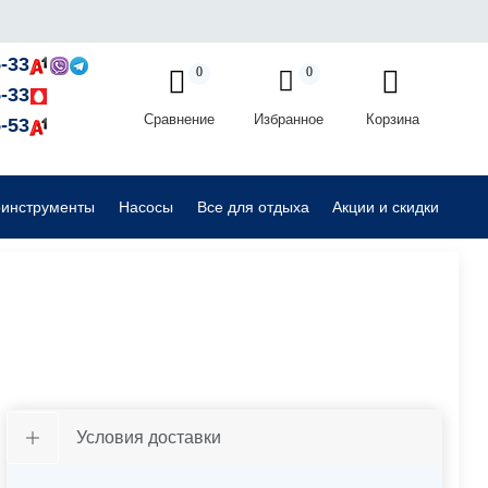
Садовые райдеры, тракторы
-33
0
0
-33
Сравнение
Избранное
Корзина
Комплектующие для садовой техники
-53
оинструменты
Насосы
Все для отдыха
Акции и скидки
Условия доставки