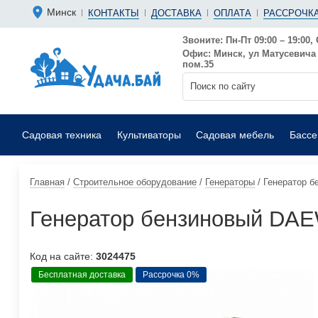
Болгарки 
Мотопомп
Минск
КОНТАКТЫ
ДОСТАВКА
ОПЛАТА
РАССРОЧКА
Аккумуляторные
Бензиновы
Дрели
Фекальные
Звоните: Пн-Пт 09:00 – 19:00, 
Офис: Минск, ул Матусевича 6
Садовые воздуходувки
Мойки выс
пом.35
Садовая техника
Культиваторы
Садовая мебель
Басс
Главная
/
Строительное оборудование
/
Генераторы
/
Генератор 
Генератор бензиновый DA
Код на сайте:
3024475
Бесплатная доставка
Рассрочка 0%