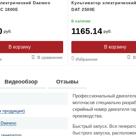
лектрический Daewoo
Культиватор электрическ
C 1800E
DAT 2500E
В наличии
0
1165.14
руб.
руб.
В сравнение
В
е
Избранное
Видеообзор
Отзывы
Профессиональный двигател
моточасов специально разраб
серийный номер двигателя га
я продукция)
производства.
 Daewoo
Быстрый запуск. Все генерат
быстрого запуска, расположе
 генератор