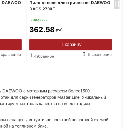
ий DAEWOO
Пила цепная электрическая DAEWOO
Дре
DACS 2700E
В наличии
В на
362.58
18
руб.
 сравнение
В сравнение
Избранное
Из
ь DAEWOO с моторным ресурсом более1500
отан для серии генераторов Master Line. Уникальный
рантирует контроль качества на всех стадиях
оры оснащены интуитивно понятной пошаговой схемой
нной на топливном баке.