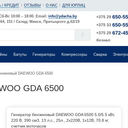
(ушм)
ы
 / КРЕДИТ
ОТЗЫВЫ
О НАС
ДЛЯ ЮРЛИЦ
е
Электрические
Шлифовальные машины
Поверхностные
Сб-Вс 10:00 – 18:00. Email:
info@ydacha.by
650-55
+375 29
4, 151 / Склад: Минск, Притыцкого д.62/19
650-55
окого давления
Садовые измельчители
+375 33
672-45
+375 29
безнал
ейны
Батуты
Генераторы
Компрессоры
Сварка
Электр
бензиновый DAEWOO GDA 6500
EWOO GDA 6500
Генератор бензиновый DAEWOO GDA 6500 5.0/5.5 кВт,
220 В, 390 см3, 13 л.с., 25л., 2х220В, 1х12В, 70.8 кг,
счетчик моточасов