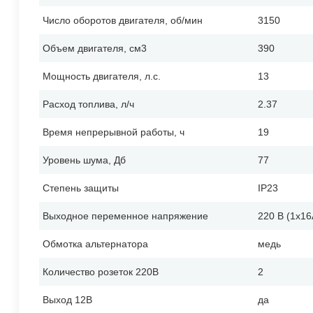
Число оборотов двигателя, об/мин
3150
Объем двигателя, см3
390
Мощность двигателя, л.с.
13
Расход топлива, л/ч
2.37
Время непрерывной работы, ч
19
Уровень шума, Дб
77
Степень защиты
IP23
Выходное переменное напряжение
220 В (1х16
Обмотка альтернатора
медь
Количество розеток 220В
2
Выход 12В
да