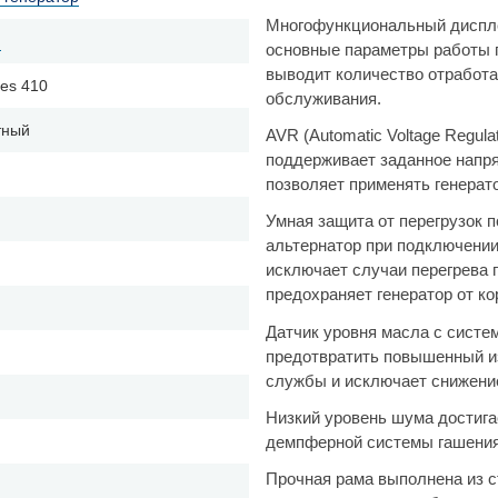
Многофункциональный диспле
й
основные параметры работы ге
выводит количество отработа
es 410
обслуживания.
тный
AVR (Automatic Voltage Regul
поддерживает заданное напря
позволяет применять генерат
Умная защита от перегрузок 
альтернатор при подключении
исключает случаи перегрева 
предохраняет генератор от ко
Датчик уровня масла с систе
предотвратить повышенный из
службы и исключает снижение
Низкий уровень шума достига
демпферной системы гашения
Прочная рама выполнена из с