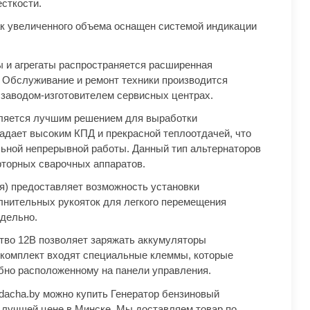
сткости.
к увеличенного объема оснащен системой индикации
ы и агрегаты распространяется расширенная
а. Обслуживание и ремонт техники производится
заводом-изготовителем сервисных центрах.
ляется лучшим решением для выработки
ладает высоким КПД и прекрасной теплоотдачей, что
ьной непрерывной работы. Данный тип альтернаторов
рторных сварочных аппаратов.
я) предоставляет возможность установки
лнительных рукояток для легкого перемещения
тдельно.
тво 12В позволяет заряжать аккумуляторы
В комплект входят специальные клеммы, которые
бно расположенному на панели управления.
dacha.by можно купить Генератор бензиновый
учшей цене в Минске. Мы доставляем товар по