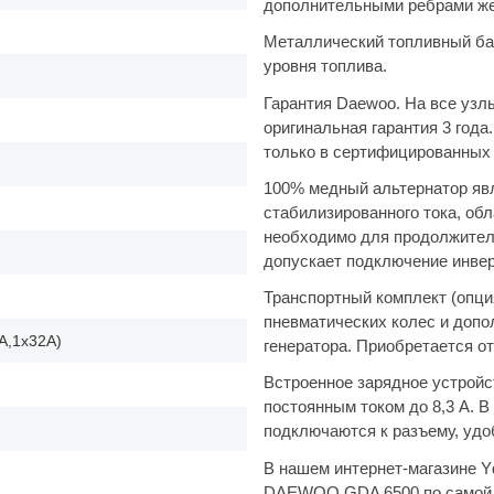
дополнительными ребрами же
Металлический топливный ба
уровня топлива.
Гарантия Daewoo. На все узл
оригинальная гарантия 3 год
только в сертифицированных 
100% медный альтернатор яв
стабилизированного тока, об
необходимо для продолжител
допускает подключение инве
Транспортный комплект (опци
пневматических колес и допо
A,1х32A)
генератора. Приобретается о
Встроенное зарядное устройс
постоянным током до 8,3 А. 
подключаются к разъему, удо
В нашем интернет-магазине Y
DAEWOO GDA 6500 по самой л